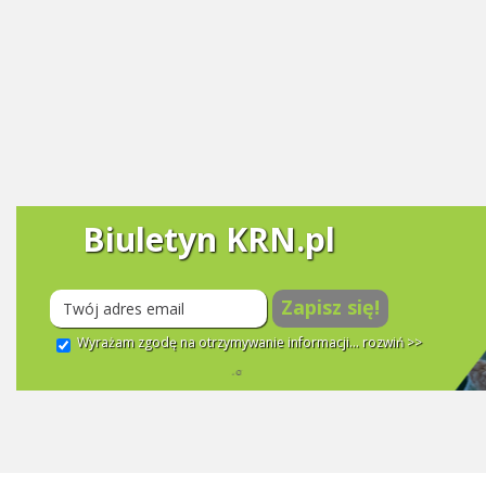
Biuletyn KRN.pl
Zapisz się!
Wyrażam zgodę na otrzymywanie informacji...
rozwiń >>