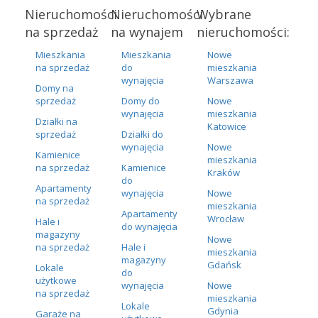
Nieruchomości
Nieruchomości
Wybrane
na sprzedaż
na wynajem
nieruchomości:
Mieszkania
Mieszkania
Nowe
na sprzedaż
do
mieszkania
wynajęcia
Warszawa
Domy na
sprzedaż
Domy do
Nowe
wynajęcia
mieszkania
Działki na
Katowice
sprzedaż
Działki do
wynajęcia
Nowe
Kamienice
mieszkania
na sprzedaż
Kamienice
Kraków
do
Apartamenty
wynajęcia
Nowe
na sprzedaż
mieszkania
Apartamenty
Wrocław
Hale i
do wynajęcia
magazyny
Nowe
na sprzedaż
Hale i
mieszkania
magazyny
Gdańsk
Lokale
do
użytkowe
wynajęcia
Nowe
na sprzedaż
mieszkania
Lokale
Gdynia
Garaże na