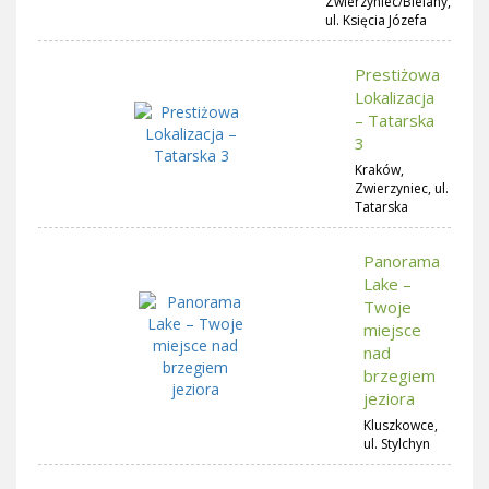
Zwierzyniec/Bielany,
ul. Księcia Józefa
Prestiżowa
Lokalizacja
– Tatarska
3
Kraków,
Zwierzyniec, ul.
Tatarska
Panorama
Lake –
Twoje
miejsce
nad
brzegiem
jeziora
Kluszkowce,
ul. Stylchyn