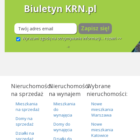
Biuletyn KRN.pl
Zapisz się!
Wyrażam zgodę na otrzymywanie informacji...
rozwiń >>
Nieruchomości
Nieruchomości
Wybrane
na sprzedaż
na wynajem
nieruchomości:
Mieszkania
Mieszkania
Nowe
na sprzedaż
do
mieszkania
wynajęcia
Warszawa
Domy na
sprzedaż
Domy do
Nowe
wynajęcia
mieszkania
Działki na
Katowice
sprzedaż
Działki do