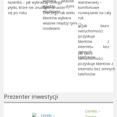
łazienka – jak wybrać
czy Omega
warstwowej –
płytki, które nie znudzą
Speedmaster?
komfortowe
się po roku
Dlaczego tak wielu
rozwiązanie na cały
klientów wybiera
rok
właśnie między tymi
modelami
Jak biuro
nieruchomości
pozyskuje klientów z
internetu bez zimnych
telefonów
Prezenter inwestycji
Cerelis –
Twoja