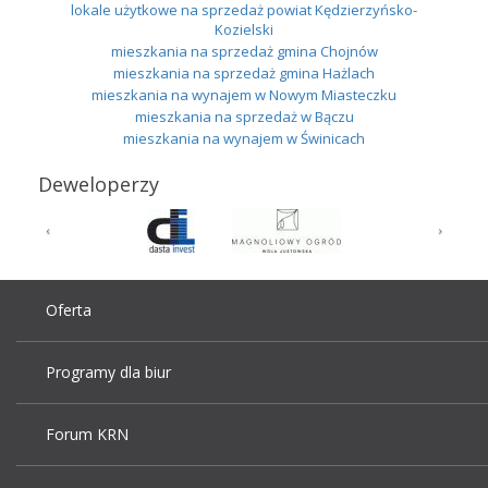
lokale użytkowe na sprzedaż powiat Kędzierzyńsko-
Kozielski
mieszkania na sprzedaż gmina Chojnów
mieszkania na sprzedaż gmina Hażlach
mieszkania na wynajem w Nowym Miasteczku
mieszkania na sprzedaż w Bączu
mieszkania na wynajem w Świnicach
Deweloperzy
Oferta
Programy dla biur
Forum KRN