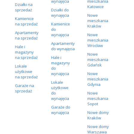
wynajęcia
mieszkania
Działki na
Katowice
sprzedaż
Działki do
wynajęcia
Nowe
Kamienice
mieszkania
na sprzedaż
Kamienice
Kraków
do
Apartamenty
wynajęcia
Nowe
na sprzedaż
mieszkania
Apartamenty
Wrocław
Hale i
do wynajęcia
magazyny
Nowe
na sprzedaż
Hale i
mieszkania
magazyny
Gdańsk
Lokale
do
użytkowe
wynajęcia
Nowe
na sprzedaż
mieszkania
Lokale
Gdynia
Garaże na
użytkowe
sprzedaż
do
Nowe
wynajęcia
mieszkania
Sopot
Garaże do
wynajęcia
Nowe domy
Kraków
Nowe domy
Warszawa