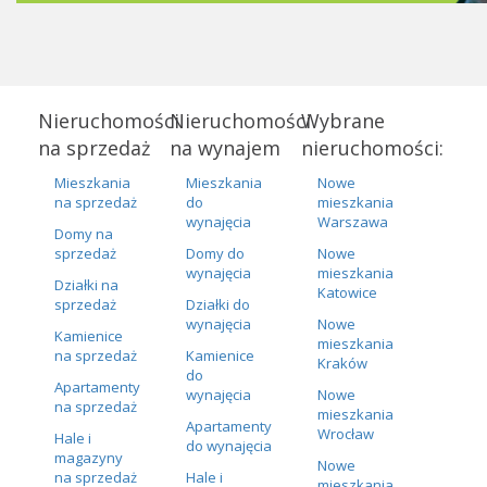
Nieruchomości
Nieruchomości
Wybrane
na sprzedaż
na wynajem
nieruchomości:
Mieszkania
Mieszkania
Nowe
na sprzedaż
do
mieszkania
wynajęcia
Warszawa
Domy na
sprzedaż
Domy do
Nowe
wynajęcia
mieszkania
Działki na
Katowice
sprzedaż
Działki do
wynajęcia
Nowe
Kamienice
mieszkania
na sprzedaż
Kamienice
Kraków
do
Apartamenty
wynajęcia
Nowe
na sprzedaż
mieszkania
Apartamenty
Wrocław
Hale i
do wynajęcia
magazyny
Nowe
na sprzedaż
Hale i
mieszkania