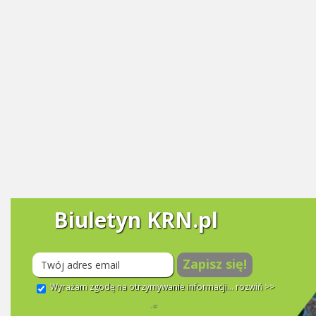
Biuletyn KRN.pl
Zapisz się!
Wyrażam zgodę na otrzymywanie informacji...
rozwiń >>