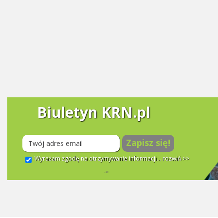
Biuletyn KRN.pl
Zapisz się!
Wyrażam zgodę na otrzymywanie informacji...
rozwiń >>