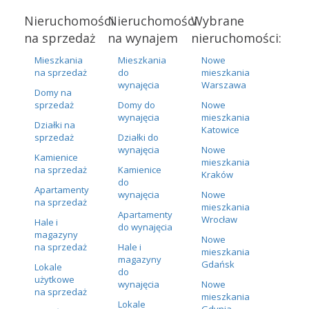
Nieruchomości
Nieruchomości
Wybrane
na sprzedaż
na wynajem
nieruchomości:
Mieszkania
Mieszkania
Nowe
na sprzedaż
do
mieszkania
wynajęcia
Warszawa
Domy na
sprzedaż
Domy do
Nowe
wynajęcia
mieszkania
Działki na
Katowice
sprzedaż
Działki do
wynajęcia
Nowe
Kamienice
mieszkania
na sprzedaż
Kamienice
Kraków
do
Apartamenty
wynajęcia
Nowe
na sprzedaż
mieszkania
Apartamenty
Wrocław
Hale i
do wynajęcia
magazyny
Nowe
na sprzedaż
Hale i
mieszkania
magazyny
Gdańsk
Lokale
do
użytkowe
wynajęcia
Nowe
na sprzedaż
mieszkania
Lokale
Gdynia