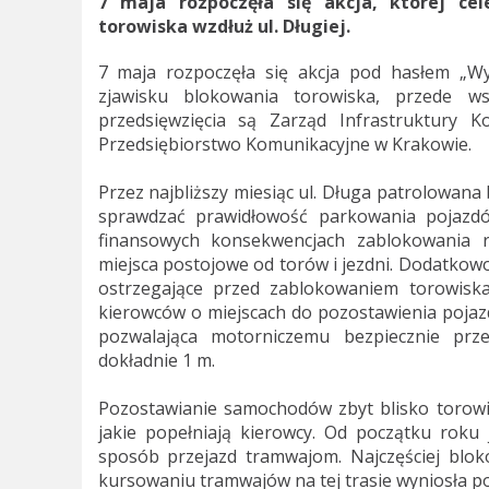
7 maja rozpoczęła się akcja, której cel
torowiska wzdłuż ul. Długiej.
7 maja rozpoczęła się akcja pod hasłem „Wys
zjawisku blokowania torowiska, przede ws
przedsięwzięcia są Zarząd Infrastruktury K
Przedsiębiorstwo Komunikacyjne w Krakowie.
Przez najbliższy miesiąc ul. Długa patrolowana
sprawdzać prawidłowość parkowania pojazdó
finansowych konsekwencjach zablokowania ru
miejsca postojowe od torów i jezdni. Dodatkowo,
ostrzegające przed zablokowaniem torowis
kierowców o miejscach do pozostawienia pojazd
pozwalająca motorniczemu bezpiecznie pr
dokładnie 1 m.
Pozostawianie samochodów zbyt blisko torowis
jakie popełniają kierowcy. Od początku rok
sposób przejazd tramwajom. Najczęściej blok
kursowaniu tramwajów na tej trasie wyniosła p