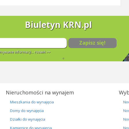
Biuletyn KRN.pl
Zapisz się!
ywanie informacji...
rozwiń >>
Nieruchomości na wynajem
Wyb
Mieszkania do wynajęcia
No
Domy do wynajęcia
No
Działki do wynajęcia
No
Kamienice do wynajęcia
No