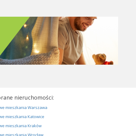
rane nieruchomości:
we mieszkania Warszawa
we mieszkania Katowice
we mieszkania Kraków
we mieszkania Wrocław