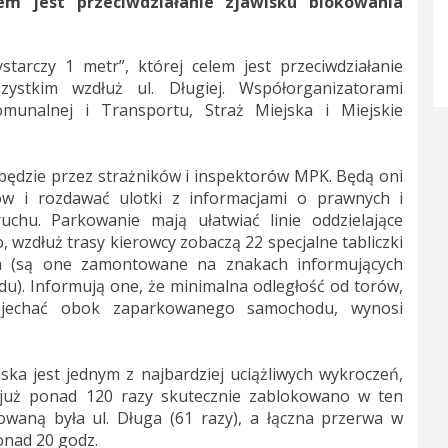
em jest przeciwdziałanie zjawisku blokowania
tarczy 1 metr”, której celem jest przeciwdziałanie
zystkim wzdłuż ul. Długiej. Współorganizatorami
omunalnej i Transportu, Straż Miejska i Miejskie
 będzie przez strażników i inspektorów MPK. Będą oni
w i rozdawać ulotki z informacjami o prawnych i
chu. Parkowanie mają ułatwiać linie oddzielające
 wzdłuż trasy kierowcy zobaczą 22 specjalne tabliczki
ka (są one zamontowane na znakach informujących
u). Informują one, że minimalna odległość od torów,
zejechać obok zaparkowanego samochodu, wynosi
ka jest jednym z najbardziej uciążliwych wykroczeń,
u już ponad 120 razy skutecznie zablokowano w ten
owaną była ul. Długa (61 razy), a łączna przerwa w
onad 20 godz.