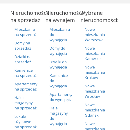
Nieruchomości
Nieruchomości
Wybrane
na sprzedaż
na wynajem
nieruchomości:
Mieszkania
Mieszkania
Nowe
na sprzedaż
do
mieszkania
wynajęcia
Warszawa
Domy na
sprzedaż
Domy do
Nowe
wynajęcia
mieszkania
Działki na
Katowice
sprzedaż
Działki do
wynajęcia
Nowe
Kamienice
mieszkania
na sprzedaż
Kamienice
Kraków
do
Apartamenty
wynajęcia
Nowe
na sprzedaż
mieszkania
Apartamenty
Wrocław
Hale i
do wynajęcia
magazyny
Nowe
na sprzedaż
Hale i
mieszkania
magazyny
Gdańsk
Lokale
do
użytkowe
wynajęcia
Nowe
na sprzedaż
mieszkania