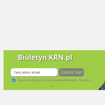
Biuletyn KRN.pl
Zapisz się!
Wyrażam zgodę na otrzymywanie informacji...
rozwiń >>