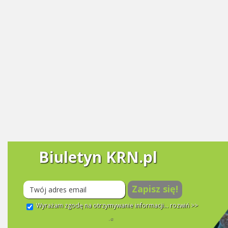
Biuletyn KRN.pl
Zapisz się!
Wyrażam zgodę na otrzymywanie informacji...
rozwiń >>