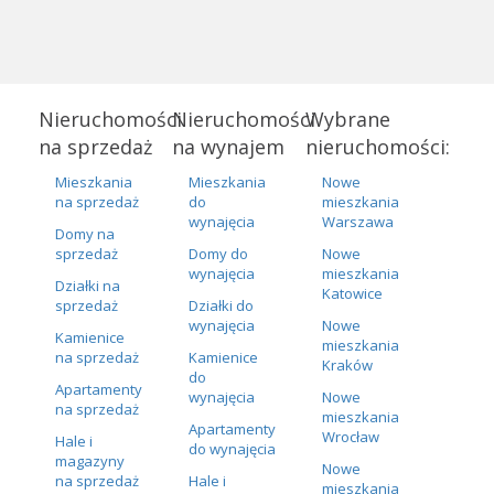
Nieruchomości
Nieruchomości
Wybrane
na sprzedaż
na wynajem
nieruchomości:
Mieszkania
Mieszkania
Nowe
na sprzedaż
do
mieszkania
wynajęcia
Warszawa
Domy na
sprzedaż
Domy do
Nowe
wynajęcia
mieszkania
Działki na
Katowice
sprzedaż
Działki do
wynajęcia
Nowe
Kamienice
mieszkania
na sprzedaż
Kamienice
Kraków
do
Apartamenty
wynajęcia
Nowe
na sprzedaż
mieszkania
Apartamenty
Wrocław
Hale i
do wynajęcia
magazyny
Nowe
na sprzedaż
Hale i
mieszkania