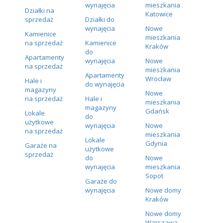
wynajęcia
mieszkania
Działki na
Katowice
sprzedaż
Działki do
wynajęcia
Nowe
Kamienice
mieszkania
na sprzedaż
Kamienice
Kraków
do
Apartamenty
wynajęcia
Nowe
na sprzedaż
mieszkania
Apartamenty
Wrocław
Hale i
do wynajęcia
magazyny
Nowe
na sprzedaż
Hale i
mieszkania
magazyny
Gdańsk
Lokale
do
użytkowe
wynajęcia
Nowe
na sprzedaż
mieszkania
Lokale
Gdynia
Garaże na
użytkowe
sprzedaż
do
Nowe
wynajęcia
mieszkania
Sopot
Garaże do
wynajęcia
Nowe domy
Kraków
Nowe domy
Warszawa