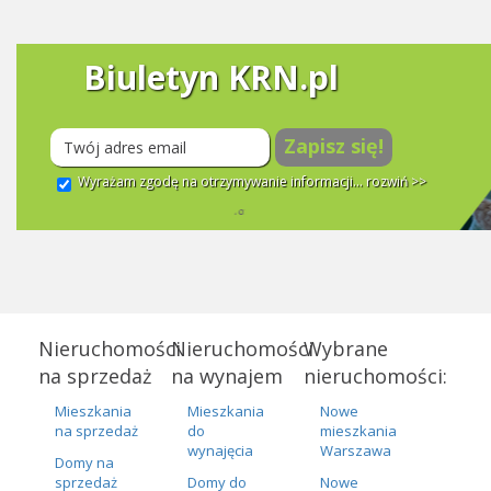
Biuletyn KRN.pl
Zapisz się!
Wyrażam zgodę na otrzymywanie informacji...
rozwiń >>
Nieruchomości
Nieruchomości
Wybrane
na sprzedaż
na wynajem
nieruchomości:
Mieszkania
Mieszkania
Nowe
na sprzedaż
do
mieszkania
wynajęcia
Warszawa
Domy na
sprzedaż
Domy do
Nowe