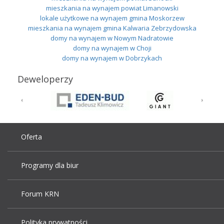
mieszkania na wynajem powiat Limanowski
lokale użytkowe na wynajem gmina Moskorzew
mieszkania na wynajem gmina Kalwaria Zebrzydowska
domy na wynajem w Nowym Nadratowie
domy na wynajem w Choji
domy na wynajem w Dobrzykach
Deweloperzy
Oferta
Programy dla biur
Forum KRN
Polityka prywatności