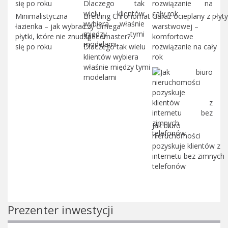
Minimalistyczna
Breitling Chronomat
Garaż ocieplany z płyty
łazienka – jak wybrać
czy Omega
warstwowej –
płytki, które nie znudzą
Speedmaster?
komfortowe
się po roku
Dlaczego tak wielu
rozwiązanie na cały
klientów wybiera
rok
właśnie między tymi
modelami
Jak biuro
nieruchomości
pozyskuje klientów z
internetu bez zimnych
telefonów
Prezenter inwestycji