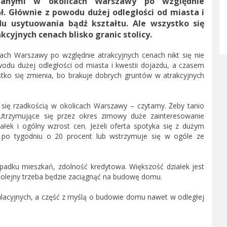
wanymi w okolicach Warszawy po względnie
ał. Głównie z powodu dużej odległości od miasta i
u usytuowania bądź kształtu. Ale wszystko się
cyjnych cenach blisko granic stolicy.
ach Warszawy po względnie atrakcyjnych cenach nikt się nie
wodu dużej odległości od miasta i kwestii dojazdu, a czasem
tko się zmienia, bo brakuje dobrych gruntów w atrakcyjnych
 się rzadkością w okolicach Warszawy – czytamy. Żeby tanio
. Utrzymujące się przez okres zimowy duże zainteresowanie
ek i ogólny wzrost cen. Jeżeli oferta spotyka się z dużym
. po tygodniu o 20 procent lub wstrzymuje się w ogóle ze
ypadku mieszkań, zdolność kredytowa. Większość działek jest
kolejny trzeba będzie zaciągnąć na budowę domu.
lacyjnych, a część z myślą o budowie domu nawet w odległej