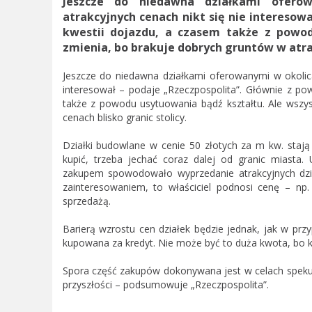
Jeszcze do niedawna działkami ofero
atrakcyjnych cenach nikt się nie interesow
kwestii dojazdu, a czasem także z powod
zmienia, bo brakuje dobrych gruntów w atrak
Jeszcze do niedawna działkami oferowanymi w okolic
interesował – podaje „Rzeczpospolita”. Głównie z po
także z powodu usytuowania bądź kształtu. Ale wszys
cenach blisko granic stolicy.
Działki budowlane w cenie 50 złotych za m kw. stają
kupić, trzeba jechać coraz dalej od granic miasta
zakupem spowodowało wyprzedanie atrakcyjnych dział
zainteresowaniem, to właściciel podnosi cenę – np
sprzedażą.
Barierą wzrostu cen działek będzie jednak, jak w prz
kupowana za kredyt. Nie może być to duża kwota, bo 
Spora część zakupów dokonywana jest w celach speku
przyszłości – podsumowuje „Rzeczpospolita”.