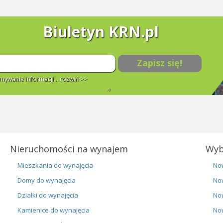
Biuletyn KRN.pl
Zapisz się!
ywanie informacji...
rozwiń >>
Nieruchomości na wynajem
Wyb
Mieszkania do wynajęcia
No
Domy do wynajęcia
No
Działki do wynajęcia
No
Kamienice do wynajęcia
No