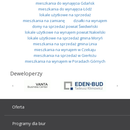
mieszkania do wynajęcia Gdańsk
mieszkania do wynajęcia Łódź
lokale użytkowe na sprzedaż
mieszkania na zamianę
działki na wynajem
domy na sprzedaż powiat Świdwiński
lokale użytkowe na wynajem powiat Nakielski
lokale użytkowe na sprzedaż gmina Moryń
mieszkania na sprzedaż gmina Linia
mieszkania na wynajem w Czekaju
mieszkania na sprzedaż w Gierłożu
mieszkania na wynajem w Poradach Górnych
Deweloperzy
Oferta
Programy dla biur