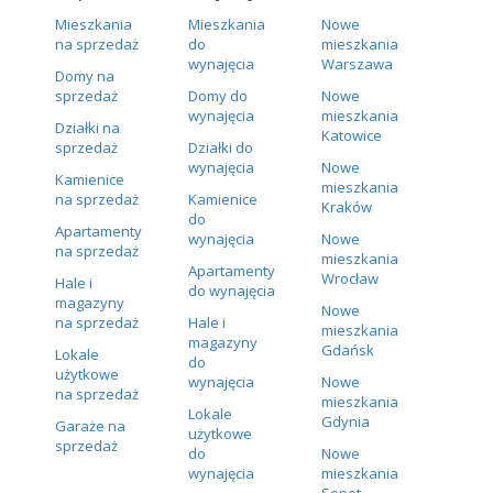
Mieszkania
Mieszkania
Nowe
na sprzedaż
do
mieszkania
wynajęcia
Warszawa
Domy na
sprzedaż
Domy do
Nowe
wynajęcia
mieszkania
Działki na
Katowice
sprzedaż
Działki do
wynajęcia
Nowe
Kamienice
mieszkania
na sprzedaż
Kamienice
Kraków
do
Apartamenty
wynajęcia
Nowe
na sprzedaż
mieszkania
Apartamenty
Wrocław
Hale i
do wynajęcia
magazyny
Nowe
na sprzedaż
Hale i
mieszkania
magazyny
Gdańsk
Lokale
do
użytkowe
wynajęcia
Nowe
na sprzedaż
mieszkania
Lokale
Gdynia
Garaże na
użytkowe
sprzedaż
do
Nowe
wynajęcia
mieszkania
Sopot