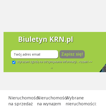
Biuletyn KRN.pl
Zapisz się!
Wyrażam zgodę na otrzymywanie informacji...
rozwiń >>
Nieruchomości
Nieruchomości
Wybrane
na sprzedaż
na wynajem
nieruchomości: