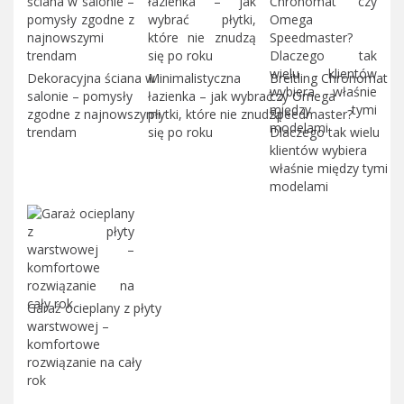
Dekoracyjna ściana w
Minimalistyczna
Breitling Chronomat
salonie – pomysły
łazienka – jak wybrać
czy Omega
zgodne z najnowszymi
płytki, które nie znudzą
Speedmaster?
trendam
się po roku
Dlaczego tak wielu
klientów wybiera
właśnie między tymi
modelami
Garaż ocieplany z płyty
warstwowej –
komfortowe
rozwiązanie na cały
rok