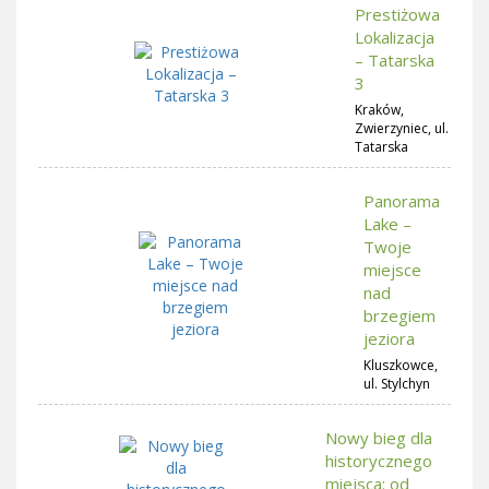
Prestiżowa
Lokalizacja
– Tatarska
3
Kraków,
Zwierzyniec, ul.
Tatarska
Panorama
Lake –
Twoje
miejsce
nad
brzegiem
jeziora
Kluszkowce,
ul. Stylchyn
Nowy bieg dla
historycznego
miejsca: od