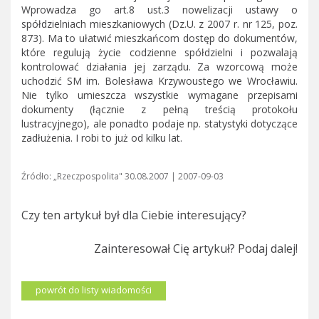
Wprowadza go art.8 ust.3 nowelizacji ustawy o
spółdzielniach mieszkaniowych (Dz.U. z 2007 r. nr 125, poz.
873). Ma to ułatwić mieszkańcom dostęp do dokumentów,
które regulują życie codzienne spółdzielni i pozwalają
kontrolować działania jej zarządu. Za wzorcową może
uchodzić SM im. Bolesława Krzywoustego we Wrocławiu.
Nie tylko umieszcza wszystkie wymagane przepisami
dokumenty (łącznie z pełną treścią protokołu
lustracyjnego), ale ponadto podaje np. statystyki dotyczące
zadłużenia. I robi to już od kilku lat.
Źródło: „Rzeczpospolita" 30.08.2007 | 2007-09-03
Czy ten artykuł był dla Ciebie interesujący?
Zainteresował Cię artykuł? Podaj dalej!
powrót do listy wiadomości