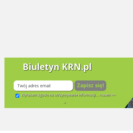
Biuletyn KRN.pl
Zapisz się!
Wyrażam zgodę na otrzymywanie informacji...
rozwiń >>