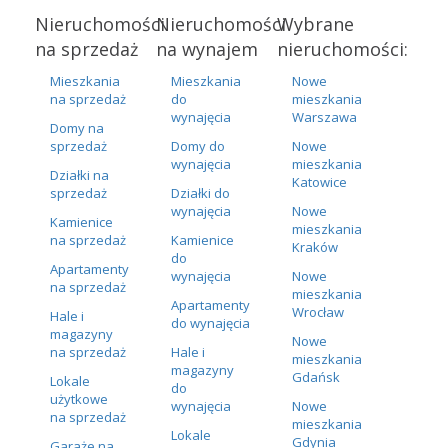
Nieruchomości
Nieruchomości
Wybrane
na sprzedaż
na wynajem
nieruchomości:
Mieszkania
Mieszkania
Nowe
na sprzedaż
do
mieszkania
wynajęcia
Warszawa
Domy na
sprzedaż
Domy do
Nowe
wynajęcia
mieszkania
Działki na
Katowice
sprzedaż
Działki do
wynajęcia
Nowe
Kamienice
mieszkania
na sprzedaż
Kamienice
Kraków
do
Apartamenty
wynajęcia
Nowe
na sprzedaż
mieszkania
Apartamenty
Wrocław
Hale i
do wynajęcia
magazyny
Nowe
na sprzedaż
Hale i
mieszkania
magazyny
Gdańsk
Lokale
do
użytkowe
wynajęcia
Nowe
na sprzedaż
mieszkania
Lokale
Gdynia
Garaże na