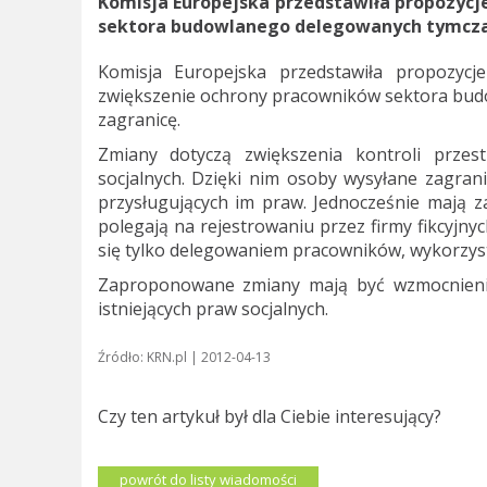
Komisja Europejska przedstawiła propozyc
sektora budowlanego delegowanych tymcza
Komisja Europejska przedstawiła propozycj
zwiększenie ochrony pracowników sektora bud
zagranicę.
Zmiany dotyczą zwiększenia kontroli przes
socjalnych. Dzięki nim osoby wysyłane zagran
przysługujących im praw. Jednocześnie mają
polegają na rejestrowaniu przez firmy fikcyjny
się tylko delegowaniem pracowników, wykorzystu
Zaproponowane zmiany mają być wzmocnieni
istniejących praw socjalnych.
Źródło: KRN.pl | 2012-04-13
Czy ten artykuł był dla Ciebie interesujący?
powrót do listy wiadomości