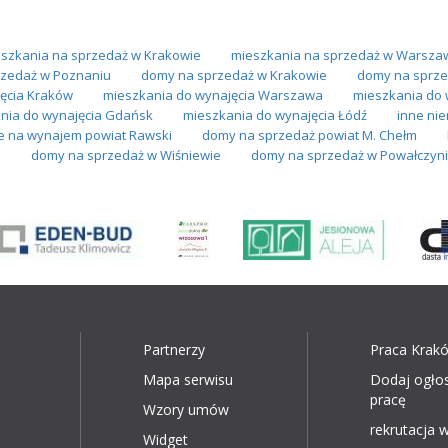
szkania na sprzedaż w Krakowie
mieszkania na sprzedaż w Warsza
zedaż w Poznaniu
domy na sprzedaż w Krakowie
domy na sprze
ęcia Kraków
mieszkania do wynajęcia Warszawa
mieszkania do 
nia do wynajęcia Gdańsk
mieszkania do wynajęcia Łódź
inne nie
e na wynajem powiat Rawski
domy na sprzedaż powiat M. Chełm
z
domy na sprzedaż w Wiśniewie
domy na sprzedaż w Powałczyn
Partnerzy
Praca Krak
Mapa serwisu
Dodaj ogło
pracę
Wzory umów
rekrutacja w
Widget