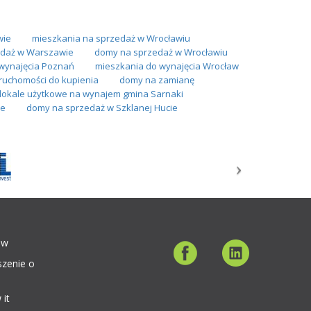
wie
mieszkania na sprzedaż w Wrocławiu
daż w Warszawie
domy na sprzedaż w Wrocławiu
wynajęcia Poznań
mieszkania do wynajęcia Wrocław
ruchomości do kupienia
domy na zamianę
lokale użytkowe na wynajem gmina Sarnaki
ie
domy na sprzedaż w Szklanej Hucie
ów
szenie o
 it