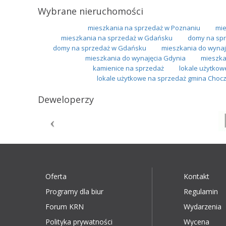
Wybrane nieruchomości
mieszkania na sprzedaż w Poznaniu
mie
mieszkania na sprzedaż w Gdańsku
domy na spr
domy na sprzedaż w Gdańsku
mieszkania do wynaj
mieszkania do wynajęcia Gdynia
mieszka
kamienice na sprzedaż
lokale użytkow
lokale użytkowe na sprzedaż gmina Choc
Deweloperzy
Oferta
Kontakt
Programy dla biur
Regulamin
Forum KRN
Wydarzenia
Polityka prywatności
Wycena