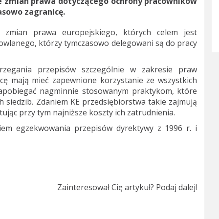
je zmian prawa dotyczącego ochrony pracowników
sowo zagranicę.
e zmian prawa europejskiego, których celem jest
owlanego, którzy tymczasowo delegowani są do pracy
trzegania przepisów szczególnie w zakresie praw
icę mają mieć zapewnione korzystanie ze wszystkich
 zapobiegać nagminnie stosowanym praktykom, które
ch siedzib. Zdaniem KE przedsiębiorstwa takie zajmują
jąc przy tym najniższe koszty ich zatrudnienia.
em egzekwowania przepisów dyrektywy z 1996 r. i
Zainteresował Cię artykuł? Podaj dalej!