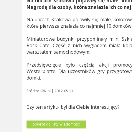
Na ulicach Krakowa pojawiły się małe, ko
Nagrodą dla osoby, która znalazła ich co naj
Na ulicach Krakowa pojawiły się małe, koloro
która pierwsza znalazła co najmniej 10 domków,
Miniaturowe budynki przypominały m.in. Szkie
Rock Cafe. Część z nich wyglądem miała koja
warsztatem samochodowym.
Przedsięwzięcie było częścią akcji promoc
Westerplatte. Dla uczestników gry przygoto
domki.
Źródło: KRN.pl | 2012-05-11
Czy ten artykuł był dla Ciebie interesujący?
powrót do listy wiadomości