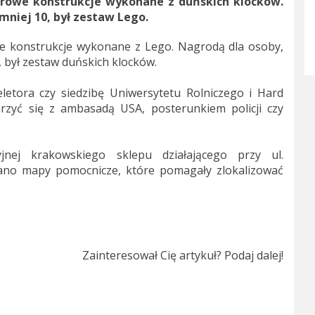
lorowe konstrukcje wykonane z duńskich klocków.
mniej 10, był zestaw Lego.
we konstrukcje wykonane z Lego. Nagrodą dla osoby,
 był zestaw duńskich klocków.
letora czy siedzibę Uniwersytetu Rolniczego i Hard
rzyć się z ambasadą USA, posterunkiem policji czy
yjnej krakowskiego sklepu działającego przy ul.
wano mapy pomocnicze, które pomagały zlokalizować
Zainteresował Cię artykuł? Podaj dalej!