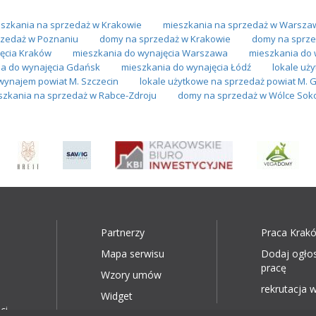
szkania na sprzedaż w Krakowie
mieszkania na sprzedaż w Warsza
zedaż w Poznaniu
domy na sprzedaż w Krakowie
domy na sprze
ęcia Kraków
mieszkania do wynajęcia Warszawa
mieszkania do 
a do wynajęcia Gdańsk
mieszkania do wynajęcia Łódź
lokale uż
wynajem powiat M. Szczecin
lokale użytkowe na sprzedaż powiat M. 
szkania na sprzedaż w Rabce-Zdroju
domy na sprzedaż w Wólce Soko
Partnerzy
Praca Krak
Mapa serwisu
Dodaj ogło
pracę
Wzory umów
rekrutacja w
Widget
ci