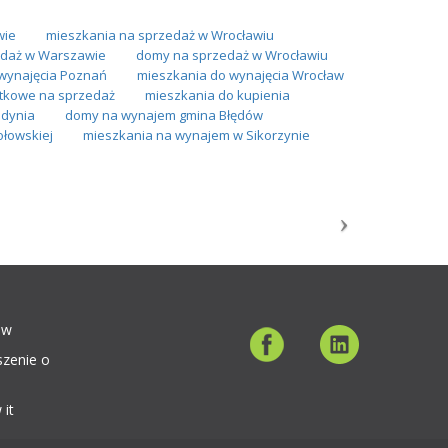
wie
mieszkania na sprzedaż w Wrocławiu
daż w Warszawie
domy na sprzedaż w Wrocławiu
wynajęcia Poznań
mieszkania do wynajęcia Wrocław
ytkowe na sprzedaż
mieszkania do kupienia
Gdynia
domy na wynajem gmina Błędów
łowskiej
mieszkania na wynajem w Sikorzynie
ów
szenie o
 it