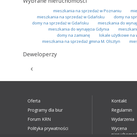
Wybrane nieruchomości
mieszkania na sprzedaż w Poznaniu
mie
mieszkania na sprzedaż w Gdańsku
domy na spr
domy na sprzedaż w Gdańsku
mieszkania do wynaj
mieszkania do wynajęcia Gdynia
mieszkani
domy na zamianę
lokale użytkowe na 
mieszkania na sprzedaż gmina M. Olsztyn
mie
Deweloperzy
Oferta
Kontakt
Programy dla biur
Regulamin
Forum KRN
Wydarzenia
Polityka prywatności
Wycena
nieruchomoś