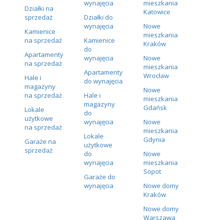
wynajęcia
mieszkania
Działki na
Katowice
sprzedaż
Działki do
wynajęcia
Nowe
Kamienice
mieszkania
na sprzedaż
Kamienice
Kraków
do
Apartamenty
wynajęcia
Nowe
na sprzedaż
mieszkania
Apartamenty
Wrocław
Hale i
do wynajęcia
magazyny
Nowe
na sprzedaż
Hale i
mieszkania
magazyny
Gdańsk
Lokale
do
użytkowe
wynajęcia
Nowe
na sprzedaż
mieszkania
Lokale
Gdynia
Garaże na
użytkowe
sprzedaż
do
Nowe
wynajęcia
mieszkania
Sopot
Garaże do
wynajęcia
Nowe domy
Kraków
Nowe domy
Warszawa