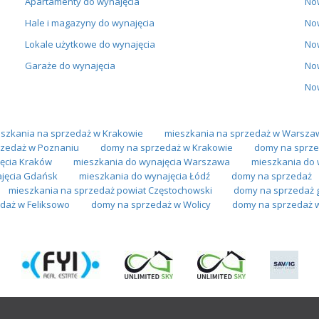
Apartamenty do wynajęcia
No
Hale i magazyny do wynajęcia
No
Lokale użytkowe do wynajęcia
No
Garaże do wynajęcia
No
No
szkania na sprzedaż w Krakowie
mieszkania na sprzedaż w Warsza
zedaż w Poznaniu
domy na sprzedaż w Krakowie
domy na sprze
ęcia Kraków
mieszkania do wynajęcia Warszawa
mieszkania do 
jęcia Gdańsk
mieszkania do wynajęcia Łódź
domy na sprzedaż
mieszkania na sprzedaż powiat Częstochowski
domy na sprzedaż g
daż w Feliksowo
domy na sprzedaż w Wolicy
domy na sprzedaż 