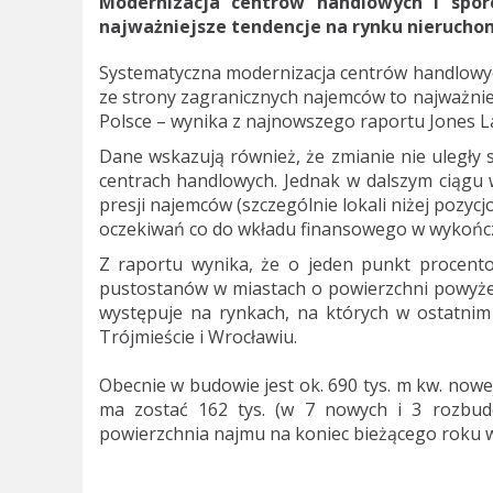
Modernizacja centrów handlowych i spor
najważniejsze tendencje na rynku nierucho
Systematyczna modernizacja centrów handlowyc
ze strony zagranicznych najemców to najważni
Polsce – wynika z najnowszego raportu Jones L
Dane wskazują również, że zmianie nie uległy 
centrach handlowych. Jednak w dalszym ciągu w
presji najemców (szczególnie lokali niżej pozy
oczekiwań co do wkładu finansowego w wykończe
Z raportu wynika, że o jeden punkt procent
pustostanów w miastach o powierzchni powyżej
występuje na rynkach, na których w ostatnim o
Trójmieście i Wrocławiu.
Obecnie w budowie jest ok. 690 tys. m kw. nowe
ma zostać 162 tys. (w 7 nowych i 3 rozbud
powierzchnia najmu na koniec bieżącego roku wy