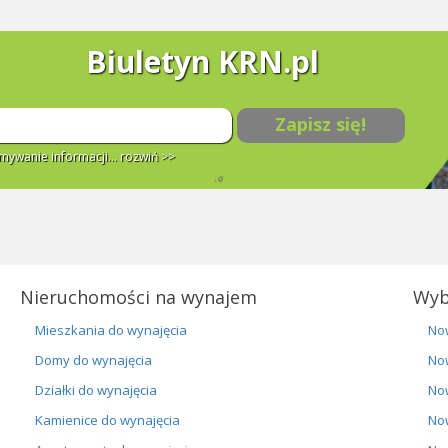
Biuletyn KRN.pl
Zapisz się!
ywanie informacji...
rozwiń >>
Nieruchomości na wynajem
Wyb
Mieszkania do wynajęcia
No
Domy do wynajęcia
No
Działki do wynajęcia
No
Kamienice do wynajęcia
No