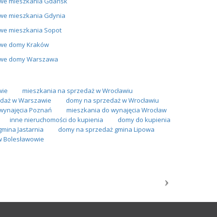
we mieszkania Gdańsk
we mieszkania Gdynia
we mieszkania Sopot
we domy Kraków
we domy Warszawa
wie
mieszkania na sprzedaż w Wrocławiu
daż w Warszawie
domy na sprzedaż w Wrocławiu
wynajęcia Poznań
mieszkania do wynajęcia Wrocław
inne nieruchomości do kupienia
domy do kupienia
mina Jastarnia
domy na sprzedaż gmina Lipowa
w Bolesławowie