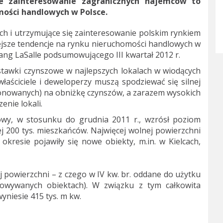
e zainteresowanie zagranicznych najemców to
mości handlowych w Polsce.
h i utrzymujące się zainteresowanie polskim rynkiem
ejsze tendencje na rynku nieruchomości handlowych w
ang LaSalle podsumowującego III kwartał 2012 r.
stawki czynszowe w najlepszych lokalach w wiodących
łaściciele i deweloperzy muszą spodziewać się silnej
cjonowanych) na obniżkę czynszów, a zarazem wysokich
nie lokali.
owy, w stosunku do grudnia 2011 r., wzrósł poziom
 200 tys. mieszkańców. Najwięcej wolnej powierzchni
kresie pojawiły się nowe obiekty, m.in. w Kielcach,
j powierzchni – z czego w IV kw. br. oddane do użytku
owywanych obiektach). W związku z tym całkowita
niesie 415 tys. m kw.