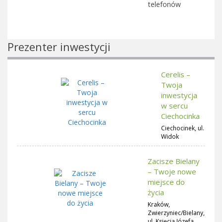
telefonów
Prezenter inwestycji
Cerelis –
Twoja
inwestycja
w sercu
Ciechocinka
Ciechocinek, ul.
Widok
Zacisze Bielany
– Twoje nowe
miejsce do
życia
Kraków,
Zwierzyniec/Bielany,
ul. Księcia Józefa