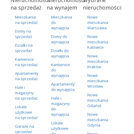
na sprzedaż
na wynajem
nieruchomości:
Mieszkania
Mieszkania
Nowe
na sprzedaż
do
mieszkania
wynajęcia
Warszawa
Domy na
sprzedaż
Domy do
Nowe
wynajęcia
mieszkania
Działki na
Katowice
sprzedaż
Działki do
wynajęcia
Nowe
Kamienice
mieszkania
na sprzedaż
Kamienice
Kraków
do
Apartamenty
wynajęcia
Nowe
na sprzedaż
mieszkania
Apartamenty
Wrocław
Hale i
do wynajęcia
magazyny
Nowe
na sprzedaż
Hale i
mieszkania
magazyny
Gdańsk
Lokale
do
użytkowe
wynajęcia
Nowe
na sprzedaż
mieszkania
Lokale
Gdynia
Garaże na
użytkowe
sprzedaż
do
Nowe