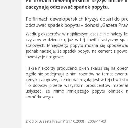
Po firmach deweloperskich kryzys dotarł 
zaczynają odczuwać spadek popytu.
Po firmach deweloperskich kryzys dotarł do p
odczuwać spadek popytu – donosi „Gazeta Praw
Według ekspertów w najbliższym czasie nie należy li
czytamy w dzienniku, już w tej chwili drastyczny 
stalowych. Mniejszego popytu można się spodziewa
jednak nadzieję, że spadek popytu na cement z pow
inwestycje drogowe.
Także niektórzy producenci okien skarżą się na obec
ogóle nie podejmują z nimi rozmów na temat ewentua
ceny katalogowe, ale niemal regułą jest w tej chwili 
To dotyczy przede wszystkim producentów materiał
usłyszeć, że mimo mniejszego popytu obniżek ni
komórkowego.
Źródło: „Gazeta Prawna” 31.10.2008 | 2008-11-03