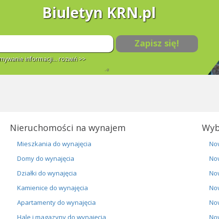
Biuletyn KRN.pl
Zapisz się!
ywanie informacji...
rozwiń >>
Nieruchomości na wynajem
Wyb
Mieszkania do wynajęcia
No
Domy do wynajęcia
No
Działki do wynajęcia
No
Kamienice do wynajęcia
No
Apartamenty do wynajęcia
No
Hale i magazyny do wynajęcia
No