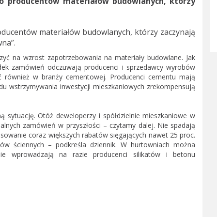
do producentów materiałów budowlanych, którzy
roducentów materiałów budowlanych, którzy zaczynają
na”.
czyć na wzrost zapotrzebowania na materiały budowlane. Jak
spadek zamówień odczuwają producenci i sprzedawcy wyrobów
ć również w branży cementowej. Producenci cementu mają
odu wstrzymywania inwestycji mieszkaniowych zrekompensują
ną sytuację. Otóż deweloperzy i spółdzielnie mieszkaniowe w
lnych zamówień w przyszłości – czytamy dalej. Nie spadają
stosowanie coraz większych rabatów sięgających nawet 25 proc.
ów ściennych – podkreśla dziennik. W hurtowniach można
e wprowadzają na razie producenci silikatów i betonu