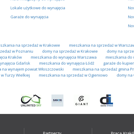
Lokale użytkowe do wynajęcia
No
Garaże do wynajęcia
No
No
szkania na sprzedaż w Krakowie
mieszkania na sprzedaż w Warsza
zedaż w Poznaniu
domy na sprzedaż w Krakowie
domy na sprze
ęcia Kraków
mieszkania do wynajęcia Warszawa
mieszkania do 
ynajęcia Gdańsk
mieszkania do wynajęcia Łódź
garaże do kupie
a na wynajem powiat Włoszczowski
mieszkania na sprzedaż gmina P
w Turzy Wielkiej
mieszkania na sprzedaż w Ogieniowo
domy na 
Partnerzy
Praca Krak