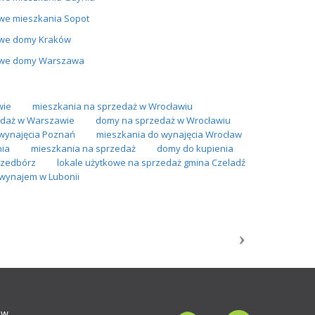
we mieszkania Sopot
we domy Kraków
we domy Warszawa
wie
mieszkania na sprzedaż w Wrocławiu
daż w Warszawie
domy na sprzedaż w Wrocławiu
wynajęcia Poznań
mieszkania do wynajęcia Wrocław
nia
mieszkania na sprzedaż
domy do kupienia
rzedbórz
lokale użytkowe na sprzedaż gmina Czeladź
wynajem w Lubonii
ów