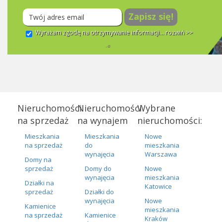
Zapisz się!
Wyrażam zgodę na otrzymywanie informacji...
rozwiń >>
Nieruchomości
Nieruchomości
Wybrane
na sprzedaż
na wynajem
nieruchomości:
Mieszkania
Mieszkania
Nowe
na sprzedaż
do
mieszkania
wynajęcia
Warszawa
Domy na
sprzedaż
Domy do
Nowe
wynajęcia
mieszkania
Działki na
Katowice
sprzedaż
Działki do
wynajęcia
Nowe
Kamienice
mieszkania
na sprzedaż
Kamienice
Kraków