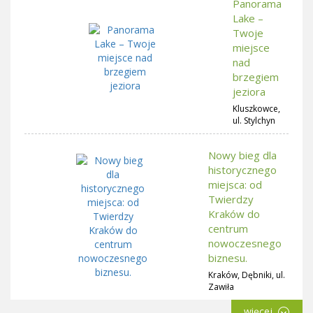
Panorama
Lake –
Twoje
miejsce
nad
brzegiem
jeziora
Kluszkowce,
ul. Stylchyn
Nowy bieg dla
historycznego
miejsca: od
Twierdzy
Kraków do
centrum
nowoczesnego
biznesu.
Kraków, Dębniki, ul.
Zawiła
więcej