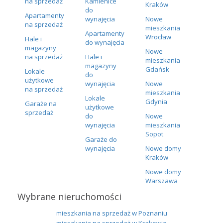
na sprzedaż
Kamienice
Kraków
do
Apartamenty
wynajęcia
Nowe
na sprzedaż
mieszkania
Apartamenty
Wrocław
Hale i
do wynajęcia
magazyny
Nowe
na sprzedaż
Hale i
mieszkania
magazyny
Gdańsk
Lokale
do
użytkowe
wynajęcia
Nowe
na sprzedaż
mieszkania
Lokale
Gdynia
Garaże na
użytkowe
sprzedaż
do
Nowe
wynajęcia
mieszkania
Sopot
Garaże do
wynajęcia
Nowe domy
Kraków
Nowe domy
Warszawa
Wybrane nieruchomości
mieszkania na sprzedaż w Poznaniu
mieszkania na sprzedaż w Krakowie