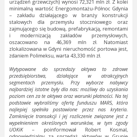
urządzeń grzewczych) wynosi 72,321 mln zł. Z kolei
minimalną wartość Energomontażu-Północ Gdynia
– zakładu działającego w branży konstrukcji
stalowych dla przemysłu stoczniowego oraz
zajmującego się budową, prefabrykacją, remontami
i modernizacją zakładów przemysłowych,
oszacowano na 46,369 mln zł. Natomiast
zlokalizowana w Gdyni nieruchomość portowa jest,
zdaniem Polimeksu, warta 43,330 mln zł.
Wytypowane do sprzedaży aktywa to zdrowe
przedsiębiorstwa, działające w atrakcyjnych
segmentach przemysłu. Przy wyborze nabywcy
najbardziej istotne były dla nas: możliwy do uzyskania
poziom cen za te aktywa oraz warunki płatności. Na tej
podstawie wybraliśmy ofertę funduszu MARS, która
najlepiej spełniła postawione przez nas kryteria.
Zamknięcie transakcji i jej rozliczenie związane jest z
wypełnieniem określonych warunków, w tym zgody
UOKiK
– poinformował Robert Kosmal,
odpowiedzialny za sprzedaż aktywów w Grupie