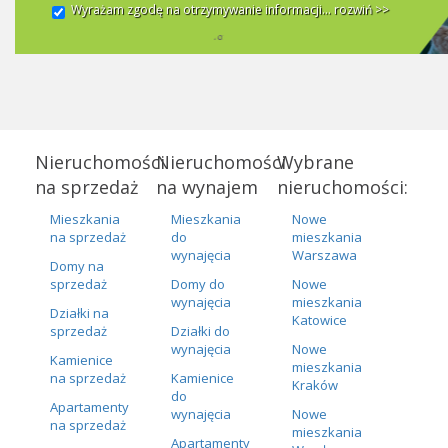
Wyrażam zgodę na otrzymywanie informacji...
rozwiń >>
Nieruchomości
Nieruchomości
Wybrane
na sprzedaż
na wynajem
nieruchomości:
Mieszkania
Mieszkania
Nowe
na sprzedaż
do
mieszkania
wynajęcia
Warszawa
Domy na
sprzedaż
Domy do
Nowe
wynajęcia
mieszkania
Działki na
Katowice
sprzedaż
Działki do
wynajęcia
Nowe
Kamienice
mieszkania
na sprzedaż
Kamienice
Kraków
do
Apartamenty
wynajęcia
Nowe
na sprzedaż
mieszkania
Apartamenty