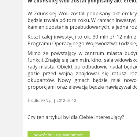
W Zduńskiej Woli został podpisany akt erekc
W Zduńskiej Woli został podpisany akt erekc
będzie trwała półtora roku. W ramach inwestyc
kamienic zostanie przebudowanych, a jedna ro
Koszt całej inwestycji to ok. 30 mln zł. 12 ml
Programu Operacyjnego Województwa Łódzkie
Mimo że powstający w centrum miasta budyne
funkcji. Znajdą się tam m.in. kino, sala widowisk
rady miasta. Obiekt po odbudowie nadal będz
gdzie przed wojną znajdował się ratusz ro
okupantów. Nowy gmach będzie miał nowocz
proporcjami oraz elewacją będzie nawiązywał 
Źródło: KRN.pl | 2012-07-12
Czy ten artykuł był dla Ciebie interesujący?
powrót do listy wiadomości