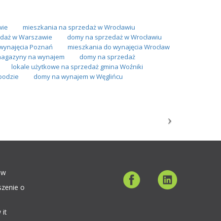
wie
mieszkania na sprzedaż w Wrocławiu
daż w Warszawie
domy na sprzedaż w Wrocławiu
wynajęcia Poznań
mieszkania do wynajęcia Wrocław
 magazyny na wynajem
domy na sprzedaż
lokale użytkowe na sprzedaż gmina Woźniki
bodzie
domy na wynajem w Węglińcu
ów
szenie o
 it