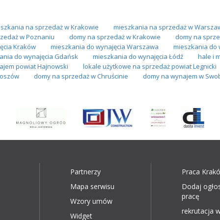
szkania na sprzedaż w Krakowie
mieszkania na sprzedaż w Warsza
zedaż w Poznaniu
domy na sprzedaż w Krakowie
domy na sprze
ęcia Kraków
mieszkania do wynajęcia Warszawa
mieszkania do 
ania do wynajęcia Gdańsk
mieszkania do wynajęcia Łódź
hale i
ajem powiat Hajnowski
lokale użytkowe na sprzedaż powiat Legnicki
roszów
domy na sprzedaż w Chruścinie
domy na wynajem w Swo
Partnerzy
Praca Krak
Mapa serwisu
Dodaj ogło
pracę
Wzory umów
rekrutacja w
Widget