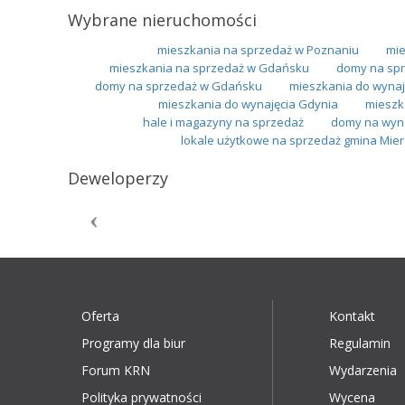
Wybrane nieruchomości
mieszkania na sprzedaż w Poznaniu
mie
mieszkania na sprzedaż w Gdańsku
domy na spr
domy na sprzedaż w Gdańsku
mieszkania do wynaj
mieszkania do wynajęcia Gdynia
mieszk
hale i magazyny na sprzedaż
domy na wyn
lokale użytkowe na sprzedaż gmina Mie
Deweloperzy
Oferta
Kontakt
Programy dla biur
Regulamin
Forum KRN
Wydarzenia
Polityka prywatności
Wycena