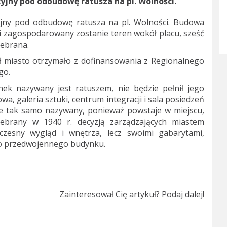
yjny pod odbudowę ratusza na pl. Wolności.
yjny pod odbudowę ratusza na pl. Wolności. Budowa
ji zagospodarowany zostanie teren wokół placu, sześć
zebrana.
n zł miasto otrzymało z dofinansowania z Regionalnego
go.
k nazywany jest ratuszem, nie będzie pełnił jego
owa, galeria sztuki, centrum integracji i sala posiedzeń
ie tak samo nazywany, ponieważ powstaje w miejscu,
zebrany w 1940 r. decyzją zarządzających miastem
esny wygląd i wnętrza, lecz swoimi gabarytami,
do przedwojennego budynku.
Zainteresował Cię artykuł? Podaj dalej!