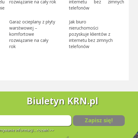
Garaż ocieplany z płyty
Jak biuro
warstwowej –
nieruchomości
komfortowe
pozyskuje klientów z
rozwiązanie na cały
internetu bez zimnych
rok
telefonów
Biuletyn KRN.pl
Zapisz się!
ywanie informacji...
rozwiń >>