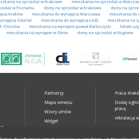
szkania na sprzedaż w Krakowie
mieszkania na sprzedaż w Warsza
zedaż w Poznaniu
domy na sprzedaż w Krakowie
domy na sprze
ęcia Kraków
mieszkania do wynajęcia Warszawa
mieszkania do 
wynajęcia Gdańsk
mieszkania do wynajęcia Łódź
mieszkania na 
M. Chorzów
mieszkania na wynajem powiat Bartoszycki
lokale u
mieszkania na wynajem w Glinie
domy na sprzedaż w Rogowie
Partnerzy
Praca Krak
Mapa serwisu
Dodaj ogło
pracę
Wzory umów
rekrutacja w
Widget
ci