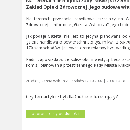
Na terenach przedpola zabytkowej strzelnic
Zakład Opieki Zdrowotnej. Jego budowa właś
Na terenach przedpola zabytkowej strzelnicy na Wo
Zdrowotnej – informuje „Gazeta Wyborcza”. Jego budow
Jak podaje Gazeta, nie jest to jedyna planowana od 
galeria handlowa o powierzchni 3,5 tys. m kw., z 6
170 samochodów. Jej inwestorem miałaby być, według d
Radni zapowiadają, że kulisy obu inwestycji będą sz
komisji planowania przestrzennego Rady Miasta Krakow
Źródło: „Gazeta Wyborcza” Kraków 17.10.2007 | 2007-10-18
Czy ten artykuł był dla Ciebie interesujący?
powrót do listy wiadomości