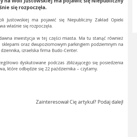
y na Woli Justowskiej ma pojawić się Niepubliczny
nie się rozpoczęła.
li Justowskiej ma pojawić się Niepubliczny Zakład Opieki
a właśnie się rozpoczęła.
dawna inwestycja w tej części miasta. Ma tu stanąć również
0-70 sklepami oraz dwupoziomowym parkingiem podziemnym na
ziennika, izraelska firma Budo-Center.
czegółowo dyskutowane podczas zbliżającego się posiedzenia
a, które odbędzie się 22 października – czytamy.
Zainteresował Cię artykuł? Podaj dalej!