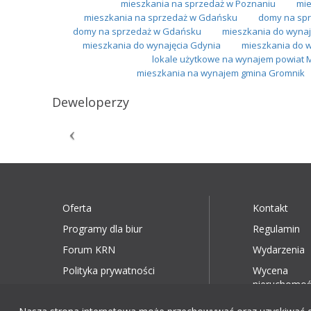
mieszkania na sprzedaż w Poznaniu
mie
mieszkania na sprzedaż w Gdańsku
domy na spr
domy na sprzedaż w Gdańsku
mieszkania do wynaj
mieszkania do wynajęcia Gdynia
mieszkania do 
lokale użytkowe na wynajem powiat 
mieszkania na wynajem gmina Gromnik
Deweloperzy
Oferta
Kontakt
Programy dla biur
Regulamin
Forum KRN
Wydarzenia
Polityka prywatności
Wycena
nieruchomoś