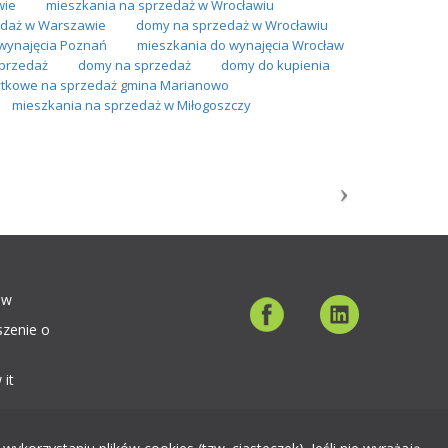
wie
mieszkania na sprzedaż w Wrocławiu
daż w Warszawie
domy na sprzedaż w Wrocławiu
wynajęcia Poznań
mieszkania do wynajęcia Wrocław
sprzedaż
domy na sprzedaż
domy do kupienia
żytkowe na sprzedaż gmina Marianowo
mieszkania na sprzedaż w Miłogoszczy
ów
szenie o
 it