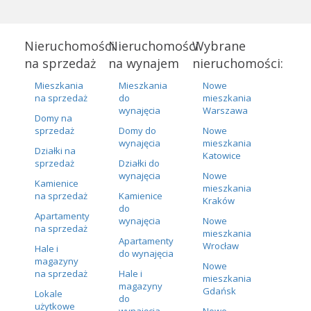
Nieruchomości
Nieruchomości
Wybrane
na sprzedaż
na wynajem
nieruchomości:
Mieszkania
Mieszkania
Nowe
na sprzedaż
do
mieszkania
wynajęcia
Warszawa
Domy na
sprzedaż
Domy do
Nowe
wynajęcia
mieszkania
Działki na
Katowice
sprzedaż
Działki do
wynajęcia
Nowe
Kamienice
mieszkania
na sprzedaż
Kamienice
Kraków
do
Apartamenty
wynajęcia
Nowe
na sprzedaż
mieszkania
Apartamenty
Wrocław
Hale i
do wynajęcia
magazyny
Nowe
na sprzedaż
Hale i
mieszkania
magazyny
Gdańsk
Lokale
do
użytkowe
wynajęcia
Nowe