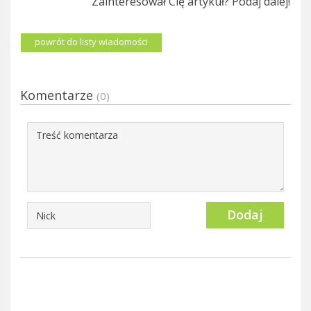
Zainteresował Cię artykuł? Podaj dalej!
powrót do listy wiadomości
Komentarze
(0)
Dodaj