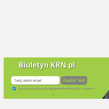
Biuletyn KRN.pl
Zapisz się!
Wyrażam zgodę na otrzymywanie informacji...
rozwiń >>