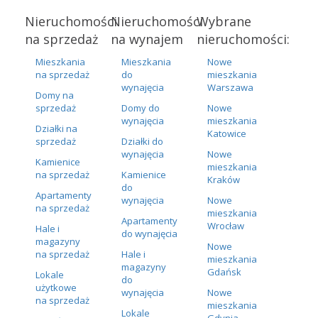
Nieruchomości
Nieruchomości
Wybrane
na sprzedaż
na wynajem
nieruchomości:
Mieszkania
Mieszkania
Nowe
na sprzedaż
do
mieszkania
wynajęcia
Warszawa
Domy na
sprzedaż
Domy do
Nowe
wynajęcia
mieszkania
Działki na
Katowice
sprzedaż
Działki do
wynajęcia
Nowe
Kamienice
mieszkania
na sprzedaż
Kamienice
Kraków
do
Apartamenty
wynajęcia
Nowe
na sprzedaż
mieszkania
Apartamenty
Wrocław
Hale i
do wynajęcia
magazyny
Nowe
na sprzedaż
Hale i
mieszkania
magazyny
Gdańsk
Lokale
do
użytkowe
wynajęcia
Nowe
na sprzedaż
mieszkania
Lokale
Gdynia