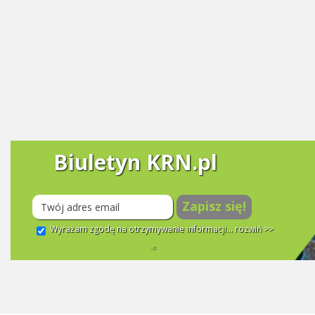
Biuletyn KRN.pl
Zapisz się!
Wyrażam zgodę na otrzymywanie informacji...
rozwiń >>