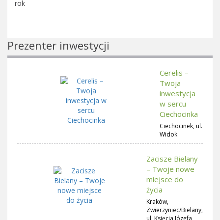
rok
Prezenter inwestycji
Cerelis –
Twoja
inwestycja
w sercu
Ciechocinka
Ciechocinek, ul.
Widok
Zacisze Bielany
– Twoje nowe
miejsce do
życia
Kraków,
Zwierzyniec/Bielany,
ul. Księcia Józefa