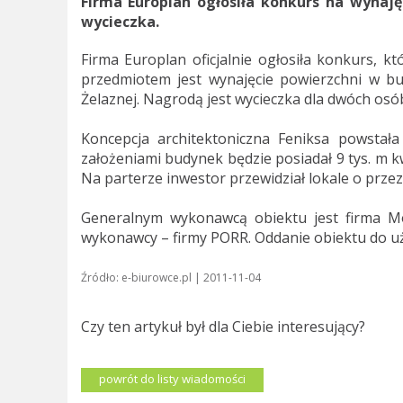
Firma Europlan ogłosiła konkurs na wynaj
wycieczka.
Firma Europlan oficjalnie ogłosiła konkurs, k
przedmiotem jest wynajęcie powierzchni w bu
Żelaznej. Nagrodą jest wycieczka dla dwóch osób 
Koncepcja architektoniczna Feniksa powstała
założeniami budynek będzie posiadał 9 tys. m k
Na parterze inwestor przewidział lokale o prz
Generalnym wykonawcą obiektu jest firma Mo
wykonawcy – firmy PORR. Oddanie obiektu do uż
Źródło: e-biurowce.pl | 2011-11-04
Czy ten artykuł był dla Ciebie interesujący?
powrót do listy wiadomości