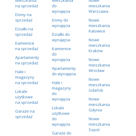
Mieszkania
Mieszkania
Nowe
na sprzedaż
do
mieszkania
wynajęcia
Warszawa
Domy na
sprzedaż
Domy do
Nowe
wynajęcia
mieszkania
Działki na
Katowice
sprzedaż
Działki do
wynajęcia
Nowe
Kamienice
mieszkania
na sprzedaż
Kamienice
Kraków
do
Apartamenty
wynajęcia
Nowe
na sprzedaż
mieszkania
Apartamenty
Wrocław
Hale i
do wynajęcia
magazyny
Nowe
na sprzedaż
Hale i
mieszkania
magazyny
Gdańsk
Lokale
do
użytkowe
wynajęcia
Nowe
na sprzedaż
mieszkania
Lokale
Gdynia
Garaże na
użytkowe
sprzedaż
do
Nowe
wynajęcia
mieszkania
Sopot
Garaże do