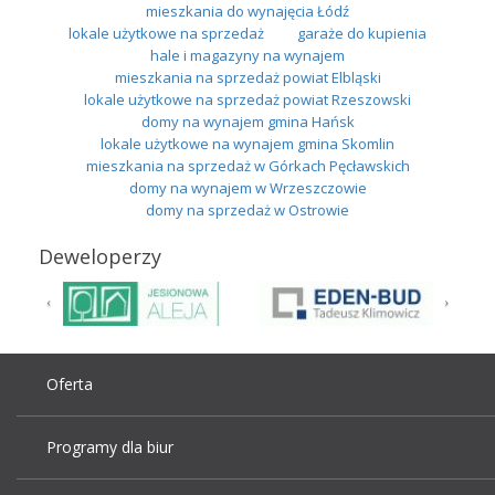
mieszkania do wynajęcia Łódź
lokale użytkowe na sprzedaż
garaże do kupienia
hale i magazyny na wynajem
mieszkania na sprzedaż powiat Elbląski
lokale użytkowe na sprzedaż powiat Rzeszowski
domy na wynajem gmina Hańsk
lokale użytkowe na wynajem gmina Skomlin
mieszkania na sprzedaż w Górkach Pęcławskich
domy na wynajem w Wrzeszczowie
domy na sprzedaż w Ostrowie
Deweloperzy
Oferta
Programy dla biur