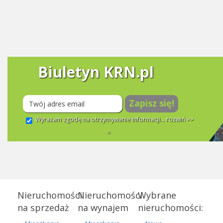
Biuletyn KRN.pl
Zapisz się!
Wyrażam zgodę na otrzymywanie informacji...
rozwiń >>
Nieruchomości
Nieruchomości
Wybrane
na sprzedaż
na wynajem
nieruchomości: