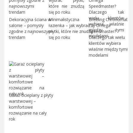
Dekoracyjna ściana w
Minimalistyczna
Breitling Chronomat
salonie – pomysły
łazienka – jak wybrać
czy Omega
zgodne z najnowszymi
płytki, które nie znudzą
Speedmaster?
trendam
się po roku
Dlaczego tak wielu
klientów wybiera
właśnie między tymi
modelami
Garaż ocieplany z płyty
warstwowej –
komfortowe
rozwiązanie na cały
rok