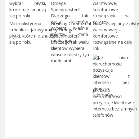
Minimalistyczna
Breitling Chronomat
Garaż ocieplany z płyty
łazienka – jak wybrać
czy Omega
warstwowej –
płytki, które nie znudzą
Speedmaster?
komfortowe
się po roku
Dlaczego tak wielu
rozwiązanie na cały
klientów wybiera
rok
właśnie między tymi
modelami
Jak biuro
nieruchomości
pozyskuje klientów z
internetu bez zimnych
telefonów