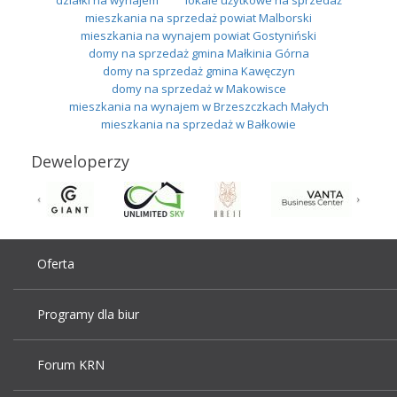
działki na wynajem
lokale użytkowe na sprzedaż
mieszkania na sprzedaż powiat Malborski
mieszkania na wynajem powiat Gostyniński
domy na sprzedaż gmina Małkinia Górna
domy na sprzedaż gmina Kawęczyn
domy na sprzedaż w Makowisce
mieszkania na wynajem w Brzeszczkach Małych
mieszkania na sprzedaż w Bałkowie
Deweloperzy
Oferta
Programy dla biur
Forum KRN