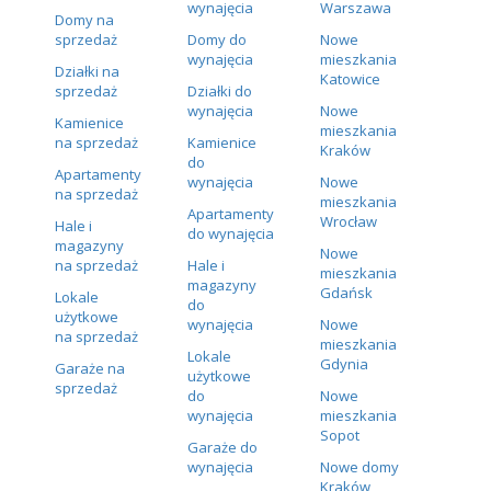
wynajęcia
Warszawa
Domy na
sprzedaż
Domy do
Nowe
wynajęcia
mieszkania
Działki na
Katowice
sprzedaż
Działki do
wynajęcia
Nowe
Kamienice
mieszkania
na sprzedaż
Kamienice
Kraków
do
Apartamenty
wynajęcia
Nowe
na sprzedaż
mieszkania
Apartamenty
Wrocław
Hale i
do wynajęcia
magazyny
Nowe
na sprzedaż
Hale i
mieszkania
magazyny
Gdańsk
Lokale
do
użytkowe
wynajęcia
Nowe
na sprzedaż
mieszkania
Lokale
Gdynia
Garaże na
użytkowe
sprzedaż
do
Nowe
wynajęcia
mieszkania
Sopot
Garaże do
wynajęcia
Nowe domy
Kraków