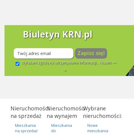
Biuletyn KRN.pl
Zapisz się!
Wyrażam zgodę na otrzymywanie informacji...
rozwiń >>
Nieruchomości
Nieruchomości
Wybrane
na sprzedaż
na wynajem
nieruchomości:
Mieszkania
Mieszkania
Nowe
na sprzedaż
do
mieszkania