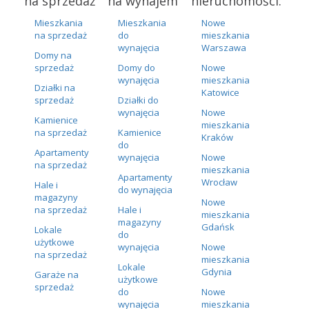
na sprzedaż
na wynajem
nieruchomości:
Mieszkania
Mieszkania
Nowe
na sprzedaż
do
mieszkania
wynajęcia
Warszawa
Domy na
sprzedaż
Domy do
Nowe
wynajęcia
mieszkania
Działki na
Katowice
sprzedaż
Działki do
wynajęcia
Nowe
Kamienice
mieszkania
na sprzedaż
Kamienice
Kraków
do
Apartamenty
wynajęcia
Nowe
na sprzedaż
mieszkania
Apartamenty
Wrocław
Hale i
do wynajęcia
magazyny
Nowe
na sprzedaż
Hale i
mieszkania
magazyny
Gdańsk
Lokale
do
użytkowe
wynajęcia
Nowe
na sprzedaż
mieszkania
Lokale
Gdynia
Garaże na
użytkowe
sprzedaż
do
Nowe
wynajęcia
mieszkania