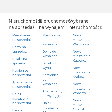
Nieruchomości
Nieruchomości
Wybrane
na sprzedaż
na wynajem
nieruchomości:
Mieszkania
Mieszkania
Nowe
na sprzedaż
do
mieszkania
wynajęcia
Warszawa
Domy na
sprzedaż
Domy do
Nowe
wynajęcia
mieszkania
Działki na
Katowice
sprzedaż
Działki do
wynajęcia
Nowe
Kamienice
mieszkania
na sprzedaż
Kamienice
Kraków
do
Apartamenty
wynajęcia
Nowe
na sprzedaż
mieszkania
Apartamenty
Wrocław
Hale i
do wynajęcia
magazyny
Nowe
na sprzedaż
Hale i
mieszkania
magazyny
Gdańsk
Lokale
do