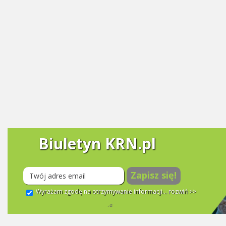
Biuletyn KRN.pl
Zapisz się!
Wyrażam zgodę na otrzymywanie informacji...
rozwiń >>