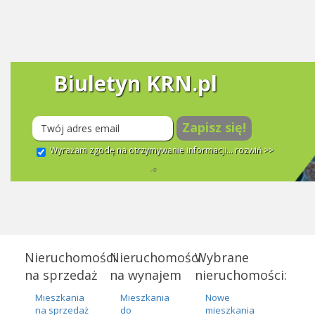
Biuletyn KRN.pl
Zapisz się!
Wyrażam zgodę na otrzymywanie informacji...
rozwiń >>
Nieruchomości
Nieruchomości
Wybrane
na sprzedaż
na wynajem
nieruchomości:
Mieszkania
Mieszkania
Nowe
na sprzedaż
do
mieszkania