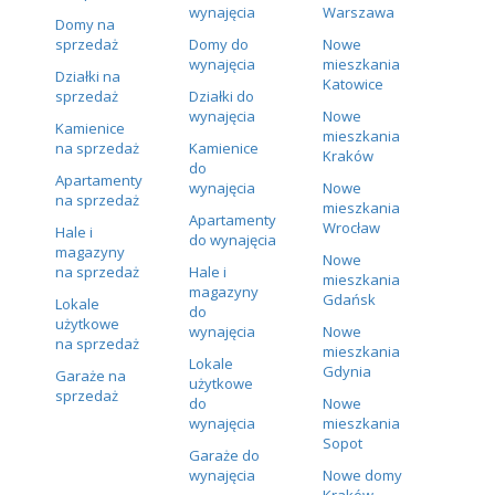
wynajęcia
Warszawa
Domy na
sprzedaż
Domy do
Nowe
wynajęcia
mieszkania
Działki na
Katowice
sprzedaż
Działki do
wynajęcia
Nowe
Kamienice
mieszkania
na sprzedaż
Kamienice
Kraków
do
Apartamenty
wynajęcia
Nowe
na sprzedaż
mieszkania
Apartamenty
Wrocław
Hale i
do wynajęcia
magazyny
Nowe
na sprzedaż
Hale i
mieszkania
magazyny
Gdańsk
Lokale
do
użytkowe
wynajęcia
Nowe
na sprzedaż
mieszkania
Lokale
Gdynia
Garaże na
użytkowe
sprzedaż
do
Nowe
wynajęcia
mieszkania
Sopot
Garaże do
wynajęcia
Nowe domy
Kraków