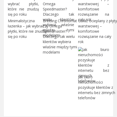
Minimalistyczna
Breitling Chronomat
Garaż ocieplany z płyty
łazienka – jak wybrać
czy Omega
warstwowej –
płytki, które nie znudzą
Speedmaster?
komfortowe
się po roku
Dlaczego tak wielu
rozwiązanie na cały
klientów wybiera
rok
właśnie między tymi
modelami
Jak biuro
nieruchomości
pozyskuje klientów z
internetu bez zimnych
telefonów