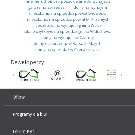
inne nieruchomości poszukiwane do wynajęcia
garaże na sprzedaż
domy na wynajem
mieszkania na sprzedaż powiat Lwówecki
mieszkania na sprzedaż powiat M. Przemyśl
mieszkania na wynajem gmina Wałcz
lokale użytkowe na sprzedaż gmina Widuchowa
domy na wynajem w Czarnej
domy na sprzedaż w Karsach Małych
domy na sprzedaż w Czerwięcicach
Deweloperzy
Oferta
Programy dla biur
Forum KRN