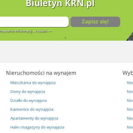
Biuletyn KRN.pl
Zapisz się!
ywanie informacji...
rozwiń >>
Nieruchomości na wynajem
Wyb
Mieszkania do wynajęcia
No
Domy do wynajęcia
No
Działki do wynajęcia
No
Kamienice do wynajęcia
No
Apartamenty do wynajęcia
No
Hale i magazyny do wynajęcia
No