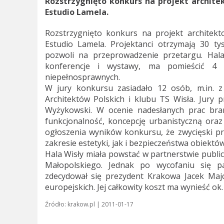
Rozstrzygnięto konkurs na projekt architek
Estudio Lamela.
Rozstrzygnięto konkurs na projekt architekto
Estudio Lamela. Projektanci otrzymają 30 ty
pozwoli na przeprowadzenie przetargu. Hal
konferencje i wystawy, ma pomieścić 4
niepełnosprawnych.
W jury konkursu zasiadało 12 osób, m.in. z
Architektów Polskich i klubu TS Wisła. Jury p
Wyżykowski. W ocenie nadesłanych prac bra
funkcjonalność, koncepcję urbanistyczną oraz 
ogłoszenia wyników konkursu, że zwycięski 
zakresie estetyki, jak i bezpieczeństwa obiektó
Hala Wisły miała powstać w partnerstwie publ
Małopolskiego. Jednak po wycofaniu się p
zdecydował się prezydent Krakowa Jacek Majc
europejskich. Jej całkowity koszt ma wynieść ok. 
Źródło: krakow.pl | 2011-01-17