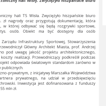
toniczny hali Wisły. Zwyciężyło hiszpańskie biuro
niczny hali TS Wisła. Zwyciężyło hiszpańskie biuro
s. zł nagrody oraz przygotują dokumentację, która
a, w której odbywać się będą rozgrywki sportowe,
 tys. osób. Obiekt ma być dostępny dla osób
 Zarządu Infrastruktury Sportowej, Stowarzyszenia
rzewodniczył Główny Architekt Miasta, prof. Andrzej
no pod uwagę jakość projektu architektonicznego,
koszty realizacji. Przewodniczący podkreślił podczas
projekt odpowiada światowym standardom zarówno w
w publicznych.
iczno-prywatnym, z inicjatywy Marszałka Województwa
artnera prywatnego, na udział w przedsięwzięciu
hrowski. Inwestycja jest dofinansowana z funduszy
55 mln zł.