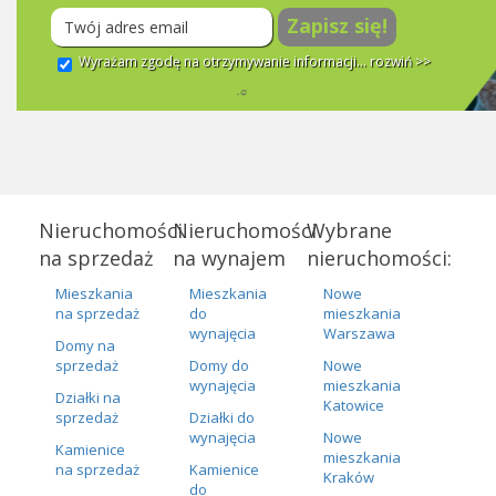
Zapisz się!
Wyrażam zgodę na otrzymywanie informacji...
rozwiń >>
Nieruchomości
Nieruchomości
Wybrane
na sprzedaż
na wynajem
nieruchomości:
Mieszkania
Mieszkania
Nowe
na sprzedaż
do
mieszkania
wynajęcia
Warszawa
Domy na
sprzedaż
Domy do
Nowe
wynajęcia
mieszkania
Działki na
Katowice
sprzedaż
Działki do
wynajęcia
Nowe
Kamienice
mieszkania
na sprzedaż
Kamienice
Kraków
do