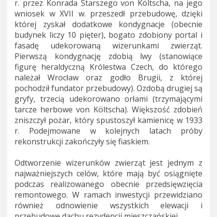
r. przez Konrada Starszego von Költscha, na jego
wniosek w XVII w. przeszedł przebudowę, dzięki
której zyskał dodatkowe kondygnacje (obecnie
budynek liczy 10 pięter), bogato zdobiony portal i
fasadę udekorowaną wizerunkami zwierząt.
Pierwszą kondygnację zdobią lwy (stanowiące
figurę heraldyczną Królestwa Czech, do którego
należał Wrocław oraz godło Brugii, z której
pochodził fundator przebudowy). Ozdobą drugiej są
gryfy, trzecią udekorowano orłami (trzymającymi
tarcze herbowe von Költscha). Większość zdobień
zniszczył pożar, który spustoszył kamienicę w 1933
r. Podejmowane w kolejnych latach próby
rekonstrukcji zakończyły się fiaskiem.
Odtworzenie wizerunków zwierząt jest jednym z
najważniejszych celów, które mają być osiągnięte
podczas realizowanego obecnie przedsięwzięcia
remontowego. W ramach inwestycji przewidziano
również odnowienie wszystkich elewacji i
przebudowę dachu rezydencji mieszczańskiej.