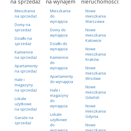
na sprzedaż
na wynajem
nieruchomości:
Mieszkania
Mieszkania
Nowe
na sprzedaż
do
mieszkania
wynajęcia
Warszawa
Domy na
sprzedaż
Domy do
Nowe
wynajęcia
mieszkania
Działki na
Katowice
sprzedaż
Działki do
wynajęcia
Nowe
Kamienice
mieszkania
na sprzedaż
Kamienice
Kraków
do
Apartamenty
wynajęcia
Nowe
na sprzedaż
mieszkania
Apartamenty
Wrocław
Hale i
do wynajęcia
magazyny
Nowe
na sprzedaż
Hale i
mieszkania
magazyny
Gdańsk
Lokale
do
użytkowe
wynajęcia
Nowe
na sprzedaż
mieszkania
Lokale
Gdynia
Garaże na
użytkowe
sprzedaż
do
Nowe
wynajęcia
mieszkania