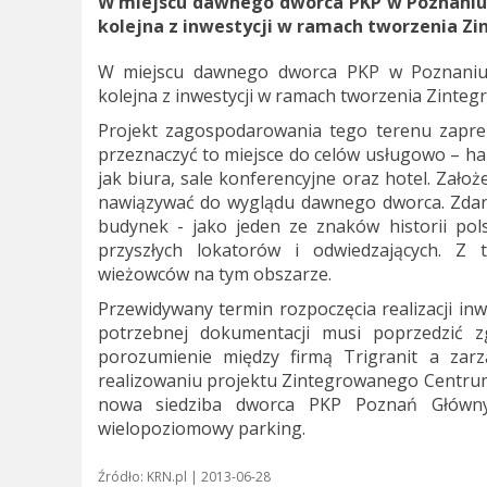
W miejscu dawnego dworca PKP w Poznaniu 
kolejna z inwestycji w ramach tworzenia 
W miejscu dawnego dworca PKP w Poznaniu 
kolejna z inwestycji w ramach tworzenia Zint
Projekt zagospodarowania tego terenu zaprez
przeznaczyć to miejsce do celów usługowo – ha
jak biura, sale konferencyjne oraz hotel. Zało
nawiązywać do wyglądu dawnego dworca. Zdan
budynek - jako jeden ze znaków historii po
przyszłych lokatorów i odwiedzających. Z
wieżowców na tym obszarze.
Przewidywany termin rozpoczęcia realizacji in
potrzebnej dokumentacji musi poprzedzić 
porozumienie między firmą Trigranit a zarz
realizowaniu projektu Zintegrowanego Centru
nowa siedziba dworca PKP Poznań Główny
wielopoziomowy parking.
Źródło: KRN.pl | 2013-06-28