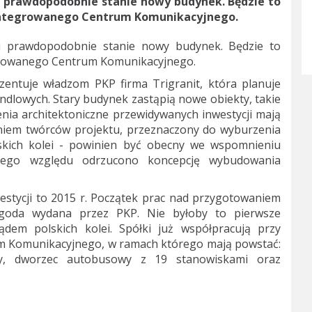
prawdopodobnie stanie nowy budynek. Będzie to
Zintegrowanego Centrum Komunikacyjnego.
prawdopodobnie stanie nowy budynek. Będzie to
egrowanego Centrum Komunikacyjnego.
entuje władzom PKP firma Trigranit, która planuje
ndlowych. Stary budynek zastąpią nowe obiekty, takie
żenia architektoniczne przewidywanych inwestycji mają
iem twórców projektu, przeznaczony do wyburzenia
lskich kolei - powinien być obecny we wspomnieniu
 tego względu odrzucono koncepcję wybudowania
westycji to 2015 r. Początek prac nad przygotowaniem
zgoda wydana przez PKP. Nie byłoby to pierwsze
ądem polskich kolei. Spółki już współpracują przy
m Komunikacyjnego, w ramach którego mają powstać:
, dworzec autobusowy z 19 stanowiskami oraz