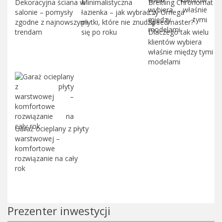
Dekoracyjna ściana w
Minimalistyczna
Breitling Chronomat
salonie – pomysły
łazienka – jak wybrać
czy Omega
zgodne z najnowszymi
płytki, które nie znudzą
Speedmaster?
trendam
się po roku
Dlaczego tak wielu
klientów wybiera
właśnie między tymi
modelami
Garaż ocieplany z płyty
warstwowej –
komfortowe
rozwiązanie na cały
rok
Prezenter inwestycji