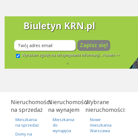
Biuletyn KRN.pl
Zapisz się!
Wyrażam zgodę na otrzymywanie informacji...
rozwiń >>
Nieruchomości
Nieruchomości
Wybrane
na sprzedaż
na wynajem
nieruchomości:
Mieszkania
Mieszkania
Nowe
na sprzedaż
do
mieszkania
wynajęcia
Warszawa
Domy na