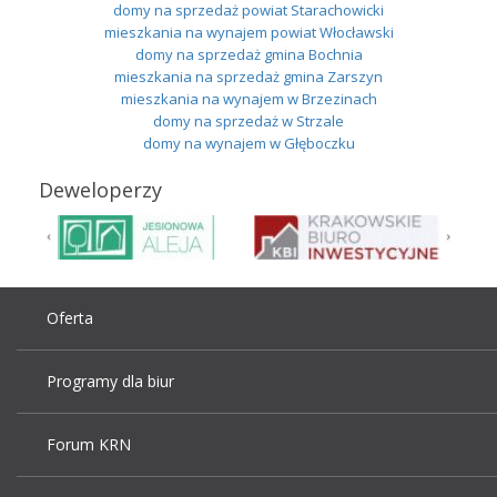
domy na sprzedaż powiat Starachowicki
mieszkania na wynajem powiat Włocławski
domy na sprzedaż gmina Bochnia
mieszkania na sprzedaż gmina Zarszyn
mieszkania na wynajem w Brzezinach
domy na sprzedaż w Strzale
domy na wynajem w Głęboczku
Deweloperzy
Oferta
Programy dla biur
Forum KRN