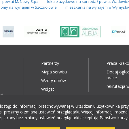
 powiat M. Nowy Sącz
lokale użytkowe na sprzedaż powiat Wadowick
domy na wynajem w Szczudłowie
mieszkania na wynajem w Wymysło
Partnerzy
Praca Krak
Mapa serwisu
Dodaj ogło
pracę
Wzory umów
rekrutacja w
Widget
ci
ęp do informacji przechowywanej w urządzeniu użytkownika przy wyk
, prosimy o zmianę ustawień przeglądarki. Więcej informacji można 
ej strony bez zmiany ustawień przeglądarki akceptują Państwo korzys