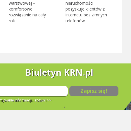
warstwowej –
nieruchomości
komfortowe
pozyskuje klientów z
rozwiązanie na cały
internetu bez zimnych
rok
telefonów
Biuletyn KRN.pl
Zapisz się!
ywanie informacji...
rozwiń >>