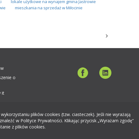
i
lokale użytkowe na wynajem gmina Jastrowie
wie
mieszkania na sprzedaż w Miłocinie
ów
szenie o
 it
orzystaniu plików cookies (tzw. ciasteczek). Jeśli nie wyrażają
znaleźć w Polityce Prywatności. Klikając przycisk „Wyrażam zgodę”
tanie z plików cookies.