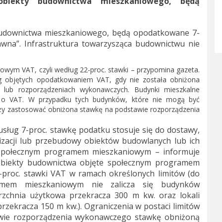
obiekty budownictwa mieszkaniowego, będą
 budownictwa mieszkaniowego, będą opodatkowane 7-
wna”. Infrastruktura towarzysząca budownictwu nie
wym VAT, czyli według 22-proc. stawki – przypomina gazeta.
ug objętych opodatkowaniem VAT, gdy nie została obniżona
lub rozporządzeniach wykonawczych. Budynki mieszkalne
wy o VAT. W przypadku tych budynków, które nie mogą być
ży zastosować obniżona stawkę na podstawie rozporządzenia
sług 7-proc. stawkę podatku stosuje się do dostawy,
zacji lub przebudowy obiektów budowlanych lub ich
o społecznym programem mieszkaniowym – informuje
 obiekty budownictwa objęte społecznym programem
-proc. stawki VAT w ramach określonych limitów (do
amem mieszkaniowym nie zalicza się budynków
rzchnia użytkowa przekracza 300 m kw. oraz lokali
rzekracza 150 m kw.). Ograniczenia w postaci limitów
awie rozporządzenia wykonawczego stawkę obniżoną