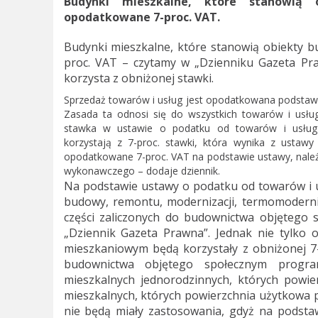
Budynki mieszkalne, które stanowią 
opodatkowane 7-proc. VAT.
Budynki mieszkalne, które stanowią obiekty
proc. VAT – czytamy w „Dzienniku Gazeta Pra
korzysta z obniżonej stawki.
Sprzedaż towarów i usług jest opodatkowana podstawo
Zasada ta odnosi się do wszystkich towarów i usł
stawka w ustawie o podatku od towarów i usług 
korzystają z 7-proc. stawki, która wynika z usta
opodatkowane 7-proc. VAT na podstawie ustawy, nale
wykonawczego – dodaje dziennik.
Na podstawie ustawy o podatku od towarów i u
budowy, remontu, modernizacji, termomoderni
części zaliczonych do budownictwa objęteg
„Dziennik Gazeta Prawna”. Jednak nie tylko
mieszkaniowym będą korzystały z obniżonej 7
budownictwa objętego społecznym progr
mieszkalnych jednorodzinnych, których powie
mieszkalnych, których powierzchnia użytkowa p
nie będą miały zastosowania, gdyż na podst