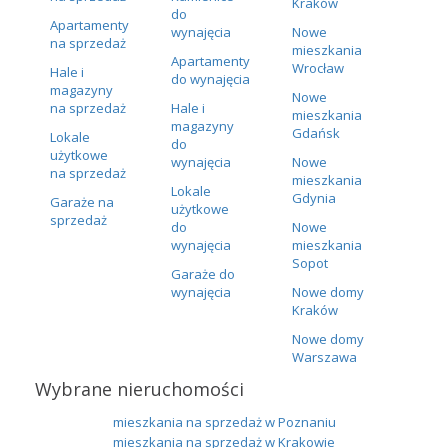
Kraków
do
Apartamenty
wynajęcia
Nowe
na sprzedaż
mieszkania
Apartamenty
Wrocław
Hale i
do wynajęcia
magazyny
Nowe
na sprzedaż
Hale i
mieszkania
magazyny
Gdańsk
Lokale
do
użytkowe
wynajęcia
Nowe
na sprzedaż
mieszkania
Lokale
Gdynia
Garaże na
użytkowe
sprzedaż
do
Nowe
wynajęcia
mieszkania
Sopot
Garaże do
wynajęcia
Nowe domy
Kraków
Nowe domy
Warszawa
Wybrane nieruchomości
mieszkania na sprzedaż w Poznaniu
mieszkania na sprzedaż w Krakowie