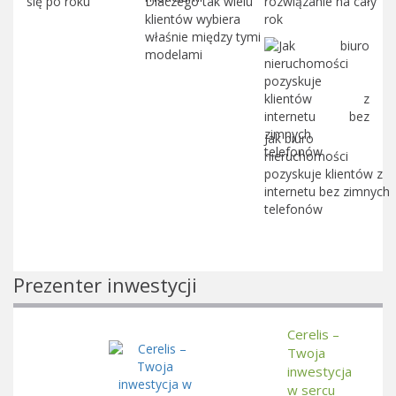
się po roku
Dlaczego tak wielu
rozwiązanie na cały
klientów wybiera
rok
właśnie między tymi
modelami
Jak biuro
nieruchomości
pozyskuje klientów z
internetu bez zimnych
telefonów
Prezenter inwestycji
Cerelis –
Twoja
inwestycja
w sercu