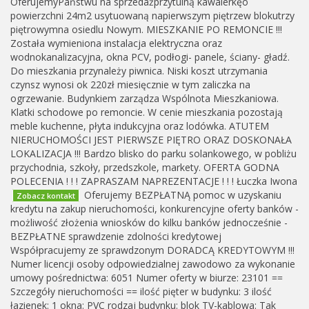
OferujemyPaństwu na sprzedażprzytulną kawalerkęo
powierzchni 24m2 usytuowaną napierwszym piętrzew blokutrzy
piętrowymna osiedlu Nowym. MIESZKANIE PO REMONCIE !!!
Została wymieniona instalacja elektryczna oraz
wodnokanalizacyjna, okna PCV, podłogi- panele, ściany- gładź.
Do mieszkania przynależy piwnica. Niski koszt utrzymania
czynsz wynosi ok 220zł miesięcznie w tym zaliczka na
ogrzewanie. Budynkiem zarządza Wspólnota Mieszkaniowa.
Klatki schodowe po remoncie. W cenie mieszkania pozostają
meble kuchenne, płyta indukcyjna oraz lodówka. ATUTEM
NIERUCHOMOŚCI JEST PIERWSZE PIĘTRO ORAZ DOSKONAŁA
LOKALIZACJA !!! Bardzo blisko do parku solankowego, w pobliżu
przychodnia, szkoły, przedszkole, markety. OFERTA GODNA
POLECENIA ! ! ! ZAPRASZAM NAPREZENTACJE ! ! ! Łuczka Iwona
Oferujemy BEZPŁATNĄ pomoc w uzyskaniu
Zobacz kontakt
kredytu na zakup nieruchomości, konkurencyjne oferty banków -
możliwość złożenia wniosków do kilku banków jednocześnie -
BEZPŁATNE sprawdzenie zdolności kredytowej
Współpracujemy ze sprawdzonym DORADCĄ KREDYTOWYM !!!
Numer licencji osoby odpowiedzialnej zawodowo za wykonanie
umowy pośrednictwa: 6051 Numer oferty w biurze: 23101 ==
Szczegóły nieruchomości == ilość pięter w budynku: 3 ilość
łazienek: 1 okna: PVC rodzaj budynku: blok TV-kablowa: Tak