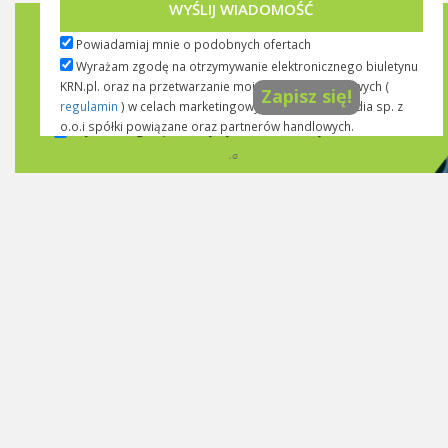
WYŚLIJ WIADOMOŚĆ
Biuletyn KRN.pl
Powiadamiaj mnie o podobnych ofertach
Wyrażam zgodę na otrzymywanie elektronicznego biuletynu
KRN.pl. oraz na przetwarzanie moich danych osobowych (
Zapisz się!
regulamin
) w celach marketingowych przez KRN media sp. z
o.o.i spółki powiązane oraz partnerów handlowych.
Wyrażam zgodę na otrzymywanie informacji...
rozwiń >>