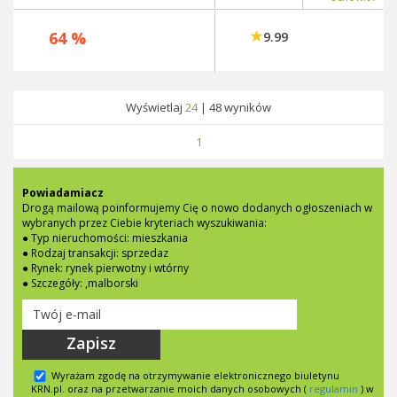
64 %
9.99
Wyświetlaj
24
|
48
wyników
1
Powiadamiacz
Drogą mailową poinformujemy Cię o nowo dodanych ogłoszeniach w
wybranych przez Ciebie kryteriach wyszukiwania:
● Typ nieruchomości: mieszkania
● Rodzaj transakcji: sprzedaz
● Rynek: rynek pierwotny i wtórny
● Szczegóły: ,malborski
Zapisz
Wyrażam zgodę na otrzymywanie elektronicznego biuletynu
KRN.pl. oraz na przetwarzanie moich danych osobowych (
regulamin
) w