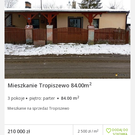
2
Mieszkanie Tropiszewo 84.00m
·
·
2
3 pokoje
piętro: parter
84.00 m
Mieszkanie na sprzedaż Tropiszewo
DODAJ DO
210 000 zł
2
2 500 zł / m
SCHOWKA