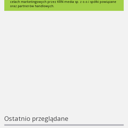
celach marketingowych przez KRN media sp. z o.o.i spółki powiązane
oraz partnerów handlowych.
Ostatnio przeglądane