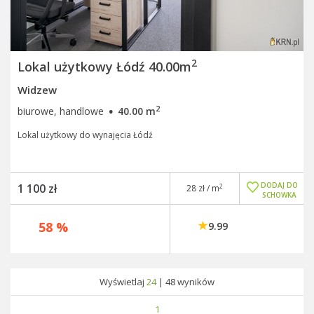
2
Lokal użytkowy Łódź 40.00m
Widzew
·
2
biurowe, handlowe
40.00 m
Lokal użytkowy do wynajęcia Łódź
DODAJ DO
1 100 zł
2
28 zł / m
SCHOWKA
58 %
9.99
Wyświetlaj
24
|
48
wyników
1