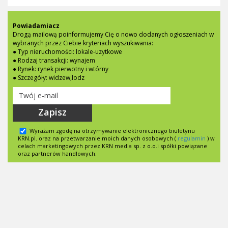
Powiadamiacz
Drogą mailową poinformujemy Cię o nowo dodanych ogłoszeniach w
wybranych przez Ciebie kryteriach wyszukiwania:
● Typ nieruchomości: lokale-uzytkowe
● Rodzaj transakcji: wynajem
● Rynek: rynek pierwotny i wtórny
● Szczegóły: widzew,lodz
Zapisz
Wyrażam zgodę na otrzymywanie elektronicznego biuletynu
KRN.pl. oraz na przetwarzanie moich danych osobowych (
regulamin
) w
celach marketingowych przez KRN media sp. z o.o.i spółki powiązane
oraz partnerów handlowych.