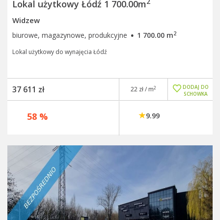
2
Lokal użytkowy Łódź 1 700.00m
Widzew
·
2
biurowe, magazynowe, produkcyjne
1 700.00 m
Lokal użytkowy do wynajęcia Łódź
DODAJ DO
37 611 zł
2
22 zł / m
SCHOWKA
58 %
9.99