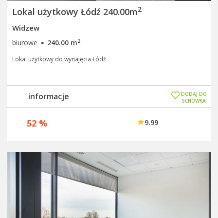
2
Lokal użytkowy Łódź 240.00m
Widzew
·
2
biurowe
240.00 m
Lokal użytkowy do wynajęcia Łódź
DODAJ DO
informacje
SCHOWKA
w biurze sprzedaży
52 %
9.99