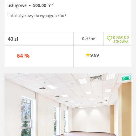
·
2
usługowe
500.00 m
Lokal użytkowy do wynajęcia Łódź
DODAJ DO
40 zł
2
0 zł / m
SCHOWKA
64 %
9.99