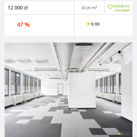
DODAJ DO
12 000 zł
2
30 zł / m
SCHOWKA
47 %
9.99