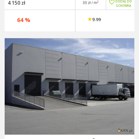
DODAJ DO
4 150 zł
2
30 zł / m
SCHOWKA
64 %
9.99