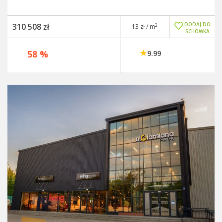
DODAJ DO
310 508 zł
2
13 zł / m
SCHOWKA
58 %
9.99