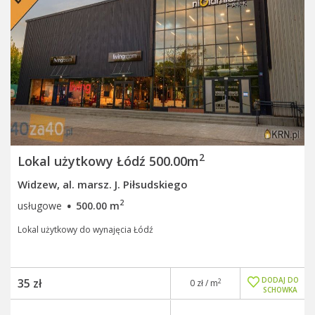
2
Lokal użytkowy Łódź 500.00m
Widzew, al. marsz. J. Piłsudskiego
·
2
usługowe
500.00 m
Lokal użytkowy do wynajęcia Łódź
DODAJ DO
35 zł
2
0 zł / m
SCHOWKA