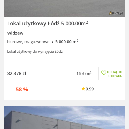
2
Lokal użytkowy Łódź 5 000.00m
Widzew
·
2
biurowe, magazynowe
5 000.00 m
Lokal użytkowy do wynajęcia Łódź
DODAJ DO
82 378 zł
2
16 zł / m
SCHOWKA
58 %
9.99