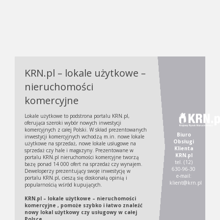
KRN.pl – lokale użytkowe –
nieruchomości
komercyjne
Lokale użytkowe to podstrona portalu KRN.pl,
oferująca szeroki wybór nowych inwestycji
komercyjnych z całej Polski. W skład prezentowanych
Biuro
inwestycji komercyjnych wchodzą m.in. nowe lokale
Obsługi
użytkowe na sprzedaż, nowe lokale usługowe na
Klienta
sprzedaż czy hale i magazyny. Prezentowane w
KRN.pl
portalu KRN.pl nieruchomości komercyjne tworzą
tel. (12)
bazę ponad 14 000 ofert na sprzedaż czy wynajem.
630-96-30
Deweloperzy prezentujący swoje inwestycję w
e-mail:
portalu KRN.pl, cieszą się doskonałą opinią i
klient@krn.pl
popularnością wśród kupujących.
KRN.pl – lokale użytkowe – nieruchomości
komercyjne , pomoże szybko i łatwo znaleźć
nowy lokal użytkowy czy usługowy w całej
Polsce.