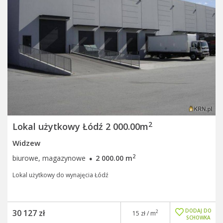
2
Lokal użytkowy Łódź 2 000.00m
Widzew
·
2
biurowe, magazynowe
2 000.00 m
Lokal użytkowy do wynajęcia Łódź
DODAJ DO
30 127 zł
2
15 zł / m
SCHOWKA