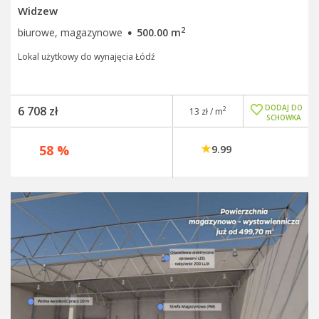
Widzew
·
2
biurowe, magazynowe
500.00 m
Lokal użytkowy do wynajęcia Łódź
DODAJ DO
6 708 zł
2
13 zł / m
SCHOWKA
58 %
9.99