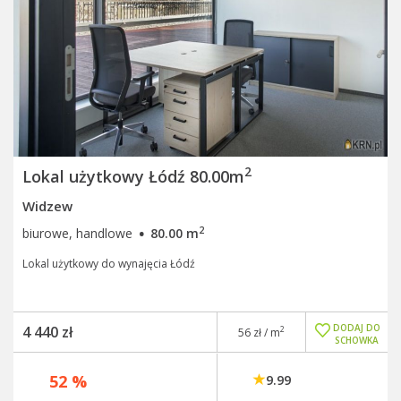
2
Lokal użytkowy Łódź 80.00m
Widzew
·
2
biurowe, handlowe
80.00 m
Lokal użytkowy do wynajęcia Łódź
DODAJ DO
4 440 zł
2
56 zł / m
SCHOWKA
52 %
9.99