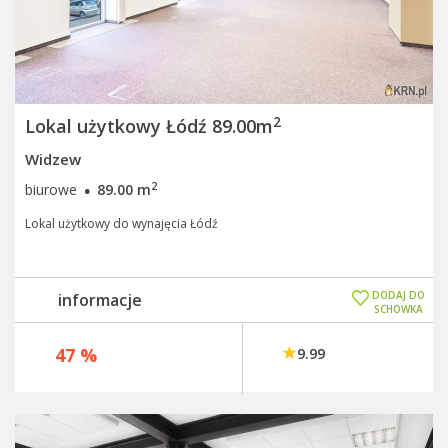
2
Lokal użytkowy Łódź 89.00m
Widzew
·
2
biurowe
89.00 m
Lokal użytkowy do wynajęcia Łódź
DODAJ DO
informacje
SCHOWKA
w biurze sprzedaży
47 %
9.99