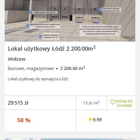
2
Lokal użytkowy Łódź 2 200.00m
Widzew
·
2
biurowe, magazynowe
2 200.00 m
Lokal użytkowy do wynajęcia Łódź
DODAJ DO
29 515 zł
2
13 zł / m
SCHOWKA
58 %
9.99