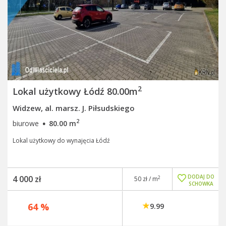
2
Lokal użytkowy Łódź 80.00m
Widzew, al. marsz. J. Piłsudskiego
·
2
biurowe
80.00 m
Lokal użytkowy do wynajęcia Łódź
DODAJ DO
4 000 zł
2
50 zł / m
SCHOWKA
64 %
9.99