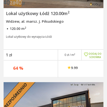
2
Lokal użytkowy Łódź 120.00m
Widzew, al. marsz. J. Piłsudskiego
·
2
120.00 m
Lokal użytkowy do wynajęcia Łódź
DODAJ DO
1 zł
2
0 zł / m
SCHOWKA
64 %
9.99