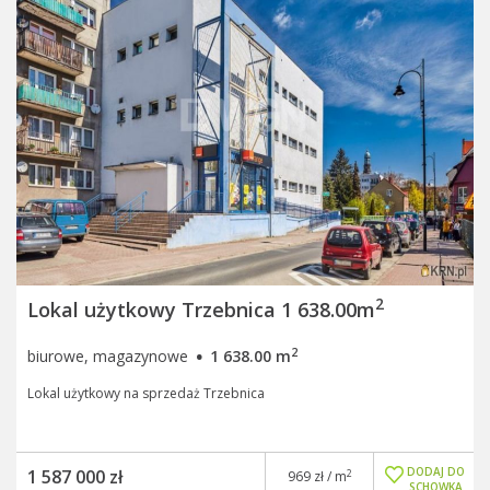
2
Lokal użytkowy Trzebnica 1 638.00m
·
2
biurowe, magazynowe
1 638.00 m
Lokal użytkowy na sprzedaż Trzebnica
DODAJ DO
1 587 000 zł
2
969 zł / m
SCHOWKA