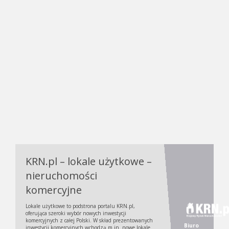
KRN.pl – lokale użytkowe –
nieruchomości
komercyjne
Lokale użytkowe to podstrona portalu KRN.pl,
oferująca szeroki wybór nowych inwestycji
komercyjnych z całej Polski. W skład prezentowanych
Biuro
inwestycji komercyjnych wchodzą m.in. nowe lokale