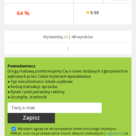
64 %
9.99
Wyświetlaj
24
|
48
wyników
1
Powiadamiacz
Drogą mailową poinformujemy Cię o nowo dodanych ogłoszeniach w
wybranych przez Ciebie kryteriach wyszukiwania:
● Typ nieruchomości: lokale-uzytkowe
● Rodzaj transakcji: sprzedaz
● Rynek: rynek pierwotny i wtórny
● Szczegóły: ,trzebnicki
Zapisz
Wyrażam zgodę na otrzymywanie elektronicznego biuletynu
KRN.pl. oraz na przetwarzanie moich danych osobowych (
regulamin
) w