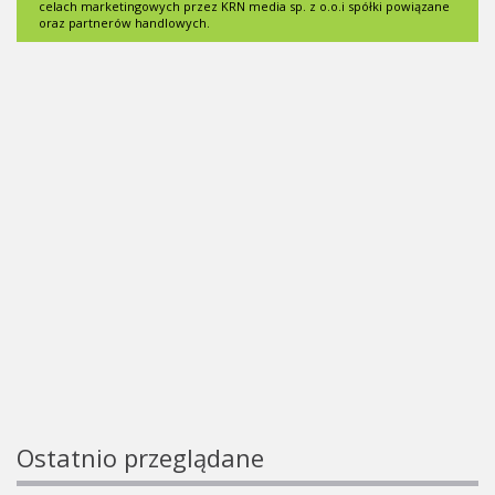
celach marketingowych przez KRN media sp. z o.o.i spółki powiązane
oraz partnerów handlowych.
Ostatnio przeglądane