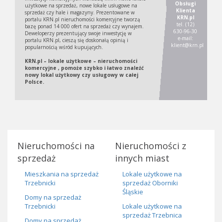
Obsługi
użytkowe na sprzedaż, nowe lokale usługowe na
Klienta
sprzedaż czy hale i magazyny. Prezentowane w
KRN.pl
portalu KRN.pl nieruchomości komercyjne tworzą
tel. (12)
bazę ponad 14 000 ofert na sprzedaż czy wynajem.
630-96-30
Deweloperzy prezentujący swoje inwestycję w
e-mail:
portalu KRN.pl, cieszą się doskonałą opinią i
klient@krn.pl
popularnością wśród kupujących.
KRN.pl – lokale użytkowe – nieruchomości
komercyjne , pomoże szybko i łatwo znaleźć
nowy lokal użytkowy czy usługowy w całej
Polsce.
Nieruchomości na
Nieruchomości z
sprzedaż
innych miast
Mieszkania na sprzedaż
Lokale użytkowe na
Trzebnicki
sprzedaż Oborniki
Śląskie
Domy na sprzedaż
Trzebnicki
Lokale użytkowe na
sprzedaż Trzebnica
Domy na sprzedaż