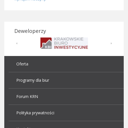
Deweloperzy
Oferta
Programy dla biur
Forum KRN
Polityka prywatności