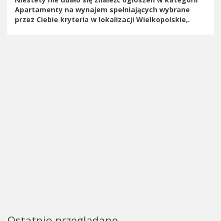
Apartamenty na wynajem spełniających wybrane
przez Ciebie kryteria w lokalizacji Wielkopolskie,.
Ostatnio przeglądane