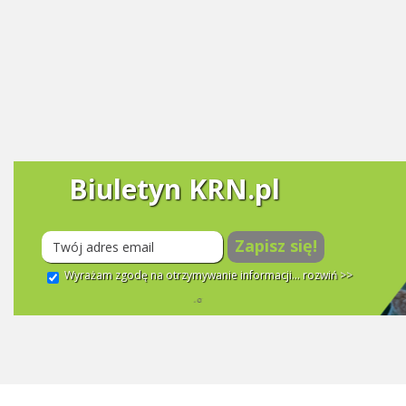
Biuletyn KRN.pl
Zapisz się!
Wyrażam zgodę na otrzymywanie informacji...
rozwiń >>