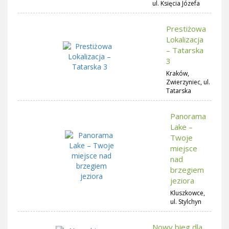
ul. Księcia Józefa
Prestiżowa
Lokalizacja
– Tatarska
3
Kraków,
Zwierzyniec, ul.
Tatarska
Panorama
Lake –
Twoje
miejsce
nad
brzegiem
jeziora
Kluszkowce,
ul. Stylchyn
Nowy bieg dla