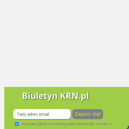
Biuletyn KRN.pl
Zapisz się!
Wyrażam zgodę na otrzymywanie informacji...
rozwiń >>