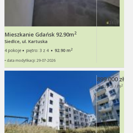
2
Mieszkanie Gdańsk 92.90m
Siedlce, ul. Kartuska
·
·
2
4 pokoje
piętro: 3 z 4
92.90 m
• data modyfikacji: 29-07-2026
899 000 zł
2
9 677 zł / m