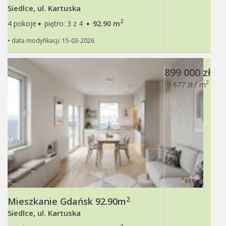
Siedlce, ul. Kartuska
·
·
2
4 pokoje
piętro: 3 z 4
92.90 m
• data modyfikacji: 15-03-2026
899 000 zł
2
9 677 zł / m
2
Mieszkanie Gdańsk 92.90m
Siedlce, ul. Kartuska