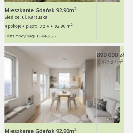
2
Mieszkanie Gdańsk 92.90m
Siedlce, ul. Kartuska
·
·
2
4 pokoje
piętro: 3 z 4
92.90 m
• data modyfikacji: 15-04-2026
899 000 zł
2
9 677 zł / m
2
Mieszkanie Gdańsk 92.90m