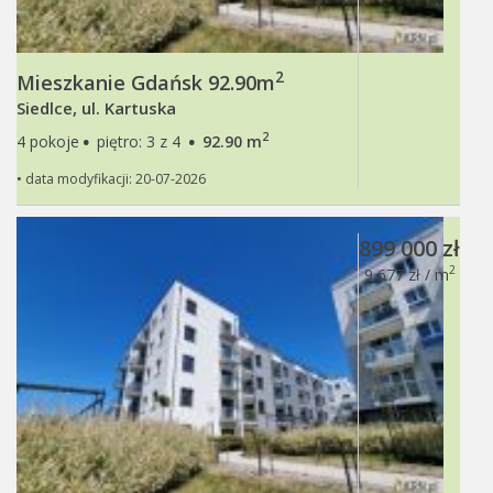
2
Mieszkanie Gdańsk 92.90m
Siedlce, ul. Kartuska
·
·
2
4 pokoje
piętro: 3 z 4
92.90 m
• data modyfikacji: 20-07-2026
899 000 zł
2
9 677 zł / m