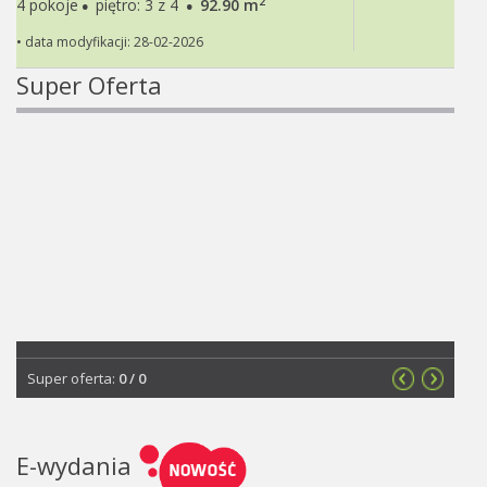
·
·
2
4 pokoje
piętro: 3 z 4
92.90 m
• data modyfikacji: 28-02-2026
Super Oferta
Super oferta:
0
/
0
E-wydania