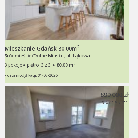
2
Mieszkanie Gdańsk 80.00m
Śródmieście/Dolne Miasto, ul. Łąkowa
·
·
2
3 pokoje
piętro: 3 z 3
80.00 m
• data modyfikacji: 31-07-2026
899 000 zł
2
9 677 zł / m