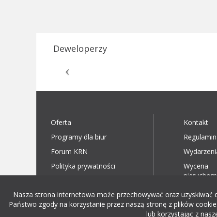
Deweloperzy
Oferta
Kontakt
Programy dla biur
Regulamin
Forum KRN
Wydarzeni
Polityka prywatności
Wycena
nieruchom
Nasza strona internetowa może przechowywać oraz uzyskiwać dost
Państwo zgody na korzystanie przez naszą stronę z plików cookies
lub korzystając z nasz