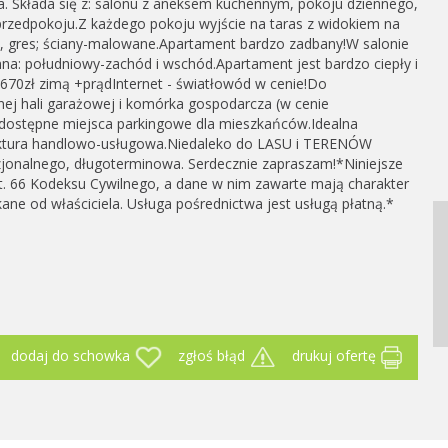
a. Składa się z: salonu z aneksem kuchennym, pokoju dziennego,
z przedpokoju.Z każdego pokoju wyjście na taras z widokiem na
a, gres; ściany-malowane.Apartament bardzo zadbany!W salonie
a: południowy-zachód i wschód.Apartament jest bardzo ciepły i
1670zł zimą +prądInternet - światłowód w cenie!Do
ej hali garażowej i komórka gospodarcza (w cenie
dostępne miejsca parkingowe dla mieszkańców.Idealna
struktura handlowo-usługowa.Niedaleko do LASU i TERENÓW
nalnego, długoterminowa. Serdecznie zapraszam!*Niniejsze
rt. 66 Kodeksu Cywilnego, a dane w nim zawarte mają charakter
kane od właściciela. Usługa pośrednictwa jest usługą płatną.*
zgłoś błąd
dodaj do schowka
drukuj ofertę