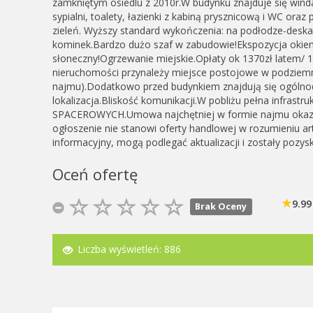
zamkniętym osiedlu z 2010r.W budynku znajduje się wind
sypialni, toalety, łazienki z kabiną prysznicową i WC ora
zieleń. Wyższy standard wykończenia: na podłodze-desk
kominek.Bardzo dużo szaf w zabudowie!Ekspozycja okienn
słoneczny!Ogrzewanie miejskie.Opłaty ok 1370zł latem/ 
nieruchomości przynależy miejsce postojowe w podziemn
najmu).Dodatkowo przed budynkiem znajdują się ogólno
lokalizacja.Bliskość komunikacji.W pobliżu pełna infra
SPACEROWYCH.Umowa najchętniej w formie najmu okazjo
ogłoszenie nie stanowi oferty handlowej w rozumieniu a
informacyjny, mogą podlegać aktualizacji i zostały pozys
Oceń ofertę
9.99
Brak Oceny
Liczba wyświetleń:
886