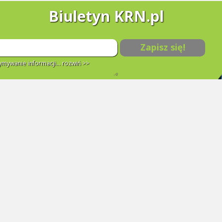
Biuletyn KRN.pl
Zapisz się!
mywanie informacji...
rozwiń >>