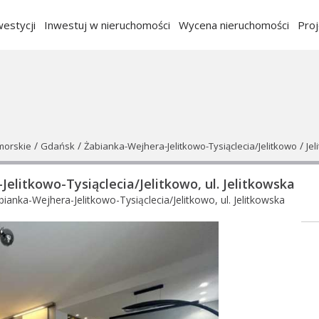
estycji
Inwestuj w nieruchomości
Wycena nieruchomości
Pro
/
/
/
morskie
Gdańsk
Żabianka-Wejhera-Jelitkowo-Tysiąclecia/Jelitkowo
Je
elitkowo-Tysiąclecia/Jelitkowo, ul. Jelitkowska
nka-Wejhera-Jelitkowo-Tysiąclecia/Jelitkowo, ul. Jelitkowska