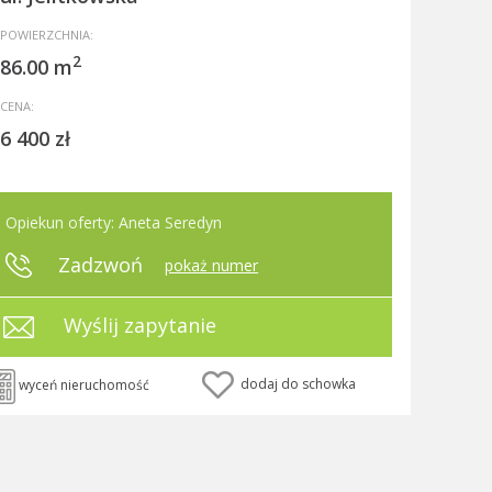
POWIERZCHNIA:
2
86.00 m
CENA:
6 400 zł
Opiekun oferty: Aneta Seredyn
Zadzwoń
pokaż numer
Wyślij zapytanie
dodaj do schowka
wyceń nieruchomość