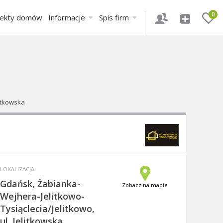
0
jekty domów
Informacje
Spis firm
litkowska
LOKALIZACJA:
Gdańsk, Żabianka-
Zobacz na mapie
Wejhera-Jelitkowo-
Tysiąclecia/Jelitkowo,
ul. Jelitkowska