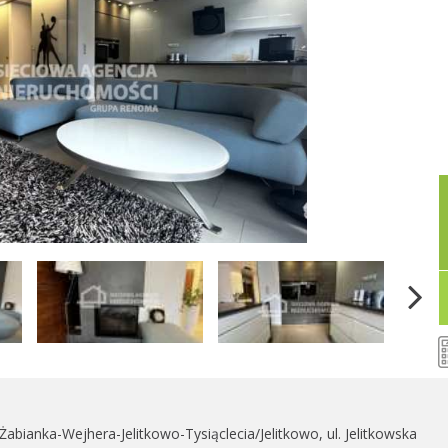
abianka-Wejhera-Jelitkowo-Tysiąclecia/Jelitkowo, ul. Jelitkowska