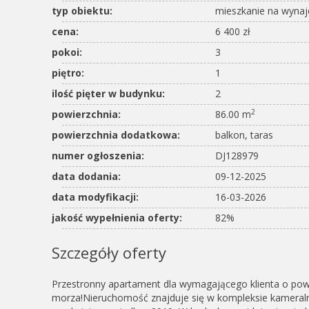
typ obiektu:
mieszkanie na wyna
cena:
6 400 zł
pokoi:
3
piętro:
1
ilość pięter w budynku:
2
2
powierzchnia:
86.00 m
powierzchnia dodatkowa:
balkon, taras
numer ogłoszenia:
DJ128979
data dodania:
09-12-2025
data modyfikacji:
16-03-2026
jakość wypełnienia oferty:
82%
Szczegóły oferty
Przestronny apartament dla wymagającego klienta o pow. 
morza!Nieruchomość znajduje się w kompleksie kamera