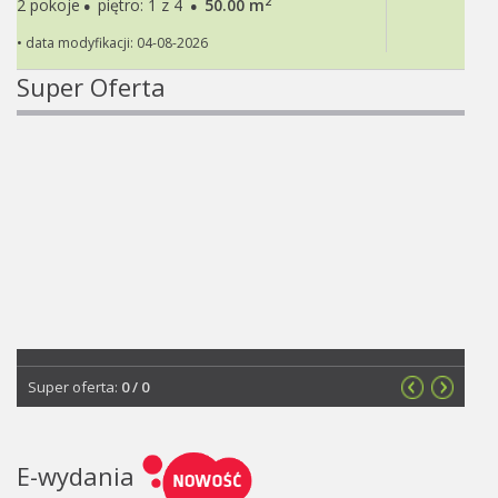
·
·
2
2 pokoje
piętro: 1 z 4
50.00 m
• data modyfikacji: 04-08-2026
Super Oferta
Super oferta:
0
/
0
E-wydania