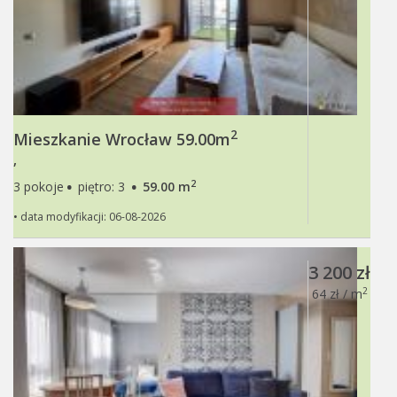
2
Mieszkanie Wrocław 59.00m
,
·
·
2
3 pokoje
piętro: 3
59.00 m
• data modyfikacji: 06-08-2026
3 200 zł
2
64 zł / m