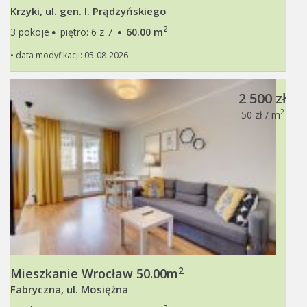
Krzyki, ul. gen. I. Prądzyńskiego
·
·
2
3 pokoje
piętro: 6 z 7
60.00 m
• data modyfikacji: 05-08-2026
2 500 zł
2
50 zł / m
2
Mieszkanie Wrocław 50.00m
Fabryczna, ul. Mosiężna