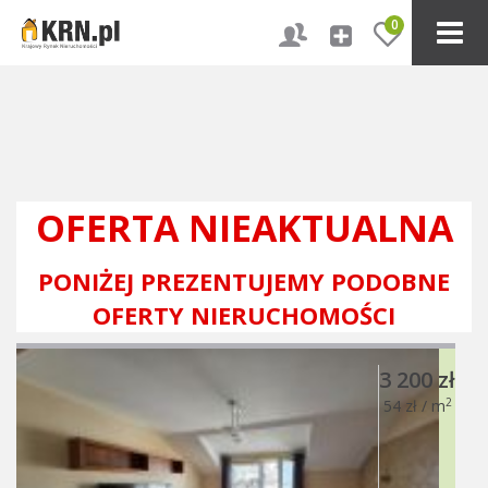
0
OFERTA NIEAKTUALNA
PONIŻEJ PREZENTUJEMY PODOBNE
OFERTY NIERUCHOMOŚCI
3 200 zł
2
54 zł / m