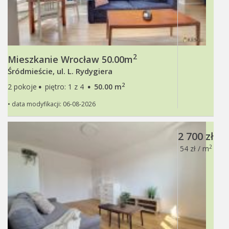
2
Mieszkanie Wrocław 50.00m
Śródmieście, ul. L. Rydygiera
·
·
2
2 pokoje
piętro: 1 z 4
50.00 m
• data modyfikacji: 06-08-2026
2 700 zł
2
54 zł / m