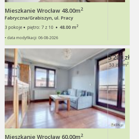
2
Mieszkanie Wrocław 48.00m
Fabryczna/Grabiszyn, ul. Pracy
·
·
2
3 pokoje
piętro: 7 z 10
48.00 m
• data modyfikacji: 06-08-2026
3 200 zł
2
53 zł / m
2
Mieszkanie Wrocław 60.00m