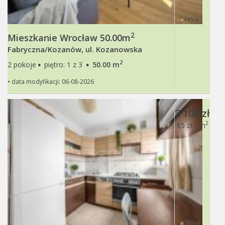
2
Mieszkanie Wrocław 50.00m
Fabryczna/Kozanów, ul. Kozanowska
·
·
2
2 pokoje
piętro: 1 z 3
50.00 m
• data modyfikacji: 06-08-2026
3 100 zł
2
65 zł / m