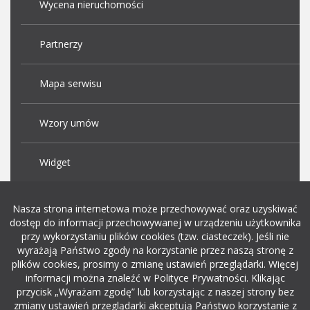
Wycena nieruchomości
Partnerzy
Mapa serwisu
Wzory umów
Widget
Praca Kraków
Nasza strona internetowa może przechowywać oraz uzyskiwać
dostęp do informacji przechowywanej w urządzeniu użytkownika
przy wykorzystaniu plików cookies (tzw. ciasteczek). Jeśli nie
Dodaj ogłoszenie o pracę
wyrażają Państwo zgody na korzystanie przez naszą stronę z
plików cookies, prosimy o zmianę ustawień przeglądarki. Więcej
informacji można znaleźć w Polityce Prywatności. Klikając
rekrutacja w it
przycisk „Wyrażam zgodę” lub korzystając z naszej strony bez
zmiany ustawień przeglądarki akceptują Państwo korzystanie z